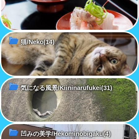
猫/Neko
(14)
気になる風景/Kiininarufukei
(31)
凹みの美学/Hekominobigaku
(4)