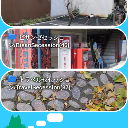
ビサンゼセッショ
ン/BisanSecession
(46)
トラベルゼセッショ
ン/TravelSecession
(37)