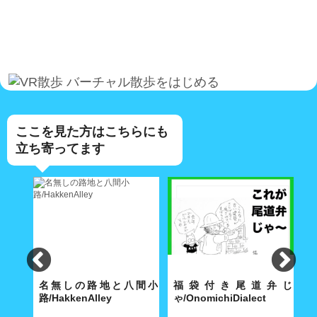
バーチャル散歩をはじめる
ここを見た方はこちらにも
立ち寄ってます
lley
名無しの路地と八間小
福袋付き尾道弁じ
路/HakkenAlley
ゃ/OnomichiDialect
路