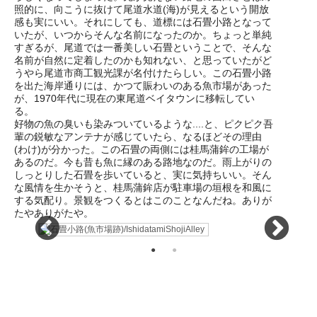
照的に、向こうに抜けて尾道水道(海)が見えるという開放
感も実にいい。それにしても、道標には石畳小路となって
いたが、いつからそんな名前になったのか。ちょっと単純
すぎるが、尾道では一番美しい石畳ということで、そんな
名前が自然に定着したのかも知れない、と思っていたがど
うやら尾道市商工観光課が名付けたらしい。この石畳小路
を出た海岸通りには、かつて賑わいのある魚市場があった
が、1970年代に現在の東尾道ベイタウンに移転してい
る。
好物の魚の臭いも染みついているような....と、ピクピク吾
輩の鋭敏なアンテナが感じていたら、なるほどその理由
(わけ)が分かった。この石畳の両側には桂馬蒲鉾の工場が
あるのだ。今も昔も魚に縁のある路地なのだ。雨上がりの
しっとりした石畳を歩いていると、実に気持ちいい。そん
な風情を生かそうと、桂馬蒲鉾店が駐車場の垣根を和風に
する気配り。景観をつくるとはこのことなんだね。ありが
たやありがたや。