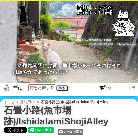
路地ニャン公の尾道ホット情報
©BISAN SECESSION
・
©Travel Secession
この路地周辺には昔、魚市場があってそれはそれ
は賑やかであったらしい
円
検索
トップ
＞
路地/Roji
＞ 石畳小路(魚市場跡)/IshidatamiShojiAlley
石畳小路(魚市場
跡)/IshidatamiShojiAlley
メールで送る