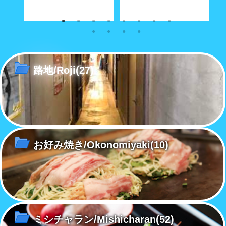
な商店
奥深い路地の真ん中に大きな空
経済合理性が優先する現代社会
こ
間がポッカリと。
で「方言」も「路地」と同じ運
あ
命をたどるのか……
路地/Roji
(27)
お好み焼き/Okonomiyaki
(10)
ミシチャラン/Mishicharan
(52)