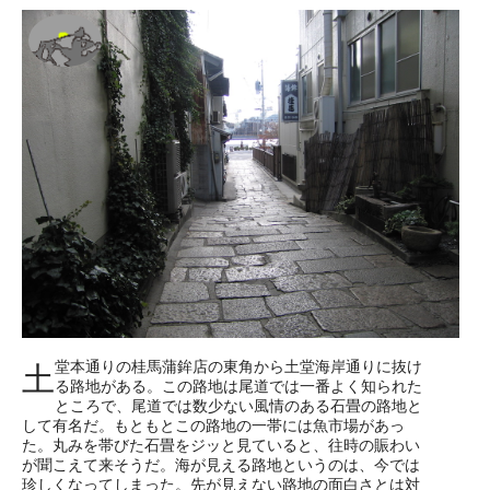
堂本通りの桂馬蒲鉾店の東角から土堂海岸通りに抜け
土
る路地がある。この路地は尾道では一番よく知られた
ところで、尾道では数少ない風情のある石畳の路地と
して有名だ。もともとこの路地の一帯には魚市場があっ
た。丸みを帯びた石畳をジッと見ていると、往時の賑わい
が聞こえて来そうだ。海が見える路地というのは、今では
珍しくなってしまった。先が見えない路地の面白さとは対