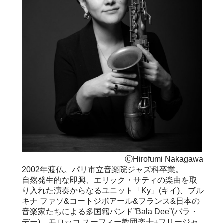
ⒸHirofumi Nakagawa
2002年渡仏。パリ市立音楽院ジャズ科卒業。
自然発生的な即興、エリック・サティの楽曲を取
り入れた演奏からなるユニット「Ky」(キイ)、ブル
キナ ファソ&コートジボアール&フランス&日本の
音楽家たちによる多国籍バンド”Bala Dee”(バラ・
デー)、モロッコ スーフィー教団楽士+フリージャ