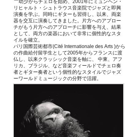
幼少からチェロを始め、2001年にミュンヘン・
リヒャルト・シュトラウス音楽院でジャズと即興
演奏を学ぶ。同時にギターも習得し、以来、両楽
器を交互に演奏してきました。片方へのアプロー
チがもう片方へのアプローチに影響を与え、結果
として、両方の楽器において非常に個性的なスタ
イルを確立。
パリ国際芸術都市(Cité Internationale des Arts )から
の作曲給付留学生として2005年からフランスに渡
仏し、以来クラッシック音楽を軸に、 中東、アフ
リカ、ブラジル、など音楽フィールドでチェロ奏
者とギター奏者という個性的なスタイルでジャズ
ーワールドミュージックの分野で活躍。