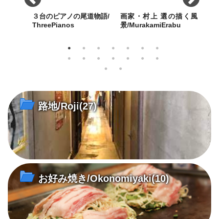
mple
３台のピアノの尾道物語/
画家・村上 選の描く風
パリ
ThreePianos
景/MurakamiErabu
西郷寺に
歴史都市・尾道にふさわしい
特徴ある白の色使いと温もり
7年
さは格別
3台のピアノは、2020 年の今
のある明るい画面で、地中海
ホッ
年で平均101歳を超えた！
の島々やまちの日常風景を描
弾パ
き続ける。
寺
路地/Roji
(27)
お好み焼き/Okonomiyaki
(10)