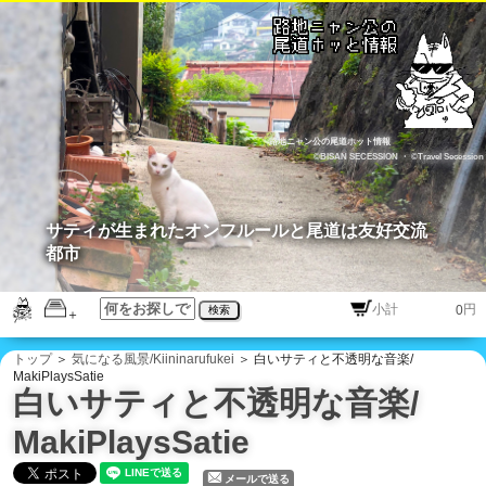
路地ニャン公の尾道ホット情報
©BISAN SECESSION
・
©Travel Secession
サティが生まれたオンフルールと尾道は友好交流
都市
円
検索
トップ
＞
気になる風景/Kiininarufukei
＞ 白いサティと不透明な音楽/
MakiPlaysSatie
白いサティと不透明な音楽/
MakiPlaysSatie
メールで送る