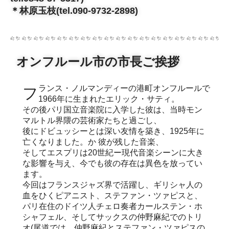
＊林原玉枝(tel.090-9732-2898)
オンフルール市の市長ご挨拶
フランス・ノルマンディーの港町オンフルールで
1966年に生まれたエリック・サティ。
その後パリ国立音楽院に入学した彼は、当時モン
マルトル界隈の芸術家たちと過ごし、
後にドビュッシーとは深い友情を築き、1925年に
亡くなりました。か 彼が残した音楽、
そしてエスプリは20世紀ー現代音楽シーンに大き
な影響を与え、今でも彼の存在は異色を放ってい
ます。
今回はフランスジャズ界で活躍し、ギリシャ人の
血をひくピアニスト、ステファン・ツァピスと、
パリ在住のドイツ人チェロ奏者カールステン・ホ
シャフェル、そしてサックスの仲野麻紀でのトリ
オ(尾道では、仲野麻紀とステファン・ツァピスの