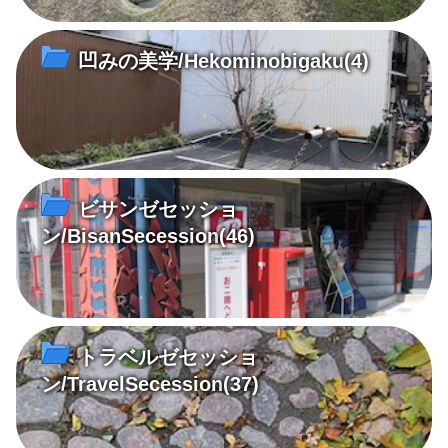
凹みの美学/Hekominobigaku
(4)
ビサンゼセッショ
ン/BisanSecession
(46)
トラベルゼセッショ
ン/TravelSecession
(37)