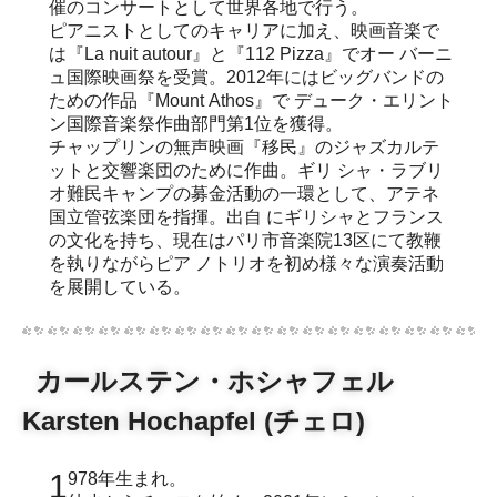
催のコンサートとして世界各地で行う。
ピアニストとしてのキャリアに加え、映画音楽で
は『La nuit autour』と『112 Pizza』でオー バーニ
ュ国際映画祭を受賞。2012年にはビッグバンドの
ための作品『Mount Athos』で デューク・エリント
ン国際音楽祭作曲部門第1位を獲得。
チャップリンの無声映画『移民』のジャズカルテ
ットと交響楽団のために作曲。ギリ シャ・ラブリ
オ難民キャンプの募金活動の一環として、アテネ
国立管弦楽団を指揮。出自 にギリシャとフランス
の文化を持ち、現在はパリ市音楽院13区にて教鞭
を執りながらピア ノトリオを初め様々な演奏活動
を展開している。
カールステン・ホシャフェル
Karsten Hochapfel (チェロ)
1978年生まれ。