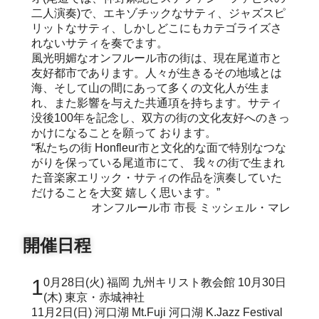
二人演奏)で、エキゾチックなサティ、ジャズスピ
リットなサティ、しかしどこにもカテゴライズさ
れないサティを奏でます。
風光明媚なオンフルール市の街は、現在尾道市と
友好都市であります。人々が生きるその地域とは
海、そして山の間にあって多くの文化人が生ま
れ、また影響を与えた共通項を持ちます。サティ
没後100年を記念し、双方の街の文化友好へのきっ
かけになることを願って おります。
“私たちの街 Honfleur市と文化的な面で特別なつな
がりを保っている尾道市にて、 我々の街で生まれ
た音楽家エリック・サティの作品を演奏していた
だけることを大変 嬉しく思います。”
オンフルール市 市長 ミッシェル・マレ
開催日程
10月28日(火) 福岡 九州キリスト教会館 10月30日
(木) 東京・赤城神社
11月2日(日) 河口湖 Mt.Fuji 河口湖 K.Jazz Festival