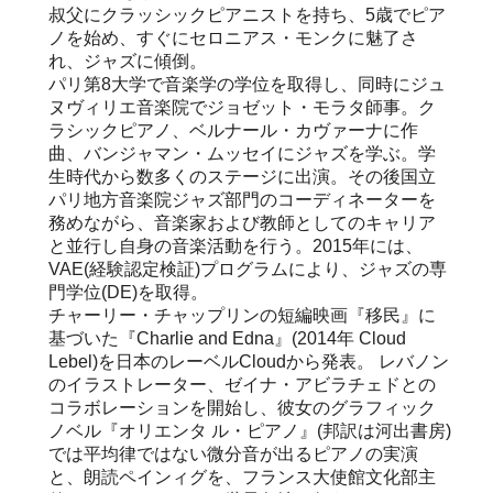
叔父にクラッシックピアニストを持ち、5歳でピア
ノを始め、すぐにセロニアス・モンクに魅了さ
れ、ジャズに傾倒。
パリ第8大学で音楽学の学位を取得し、同時にジュ
ヌヴィリエ音楽院でジョゼット・モラタ師事。ク
ラシックピアノ、ベルナール・カヴァーナに作
曲、バンジャマン・ムッセイにジャズを学ぶ。学
生時代から数多くのステージに出演。その後国立
パリ地方音楽院ジャズ部門のコーディネーターを
務めながら、音楽家および教師としてのキャリア
と並行し自身の音楽活動を行う。2015年には、
VAE(経験認定検証)プログラムにより、ジャズの専
門学位(DE)を取得。
チャーリー・チャップリンの短編映画『移民』に
基づいた『Charlie and Edna』(2014年 Cloud
Lebel)を日本のレーベルCloudから発表。 レバノン
のイラストレーター、ゼイナ・アビラチェドとの
コラボレーションを開始し、彼女のグラフィック
ノベル『オリエンタ ル・ピアノ』(邦訳は河出書房)
では平均律ではない微分音が出るピアノの実演
と、朗読ペインィグを、フランス大使館文化部主