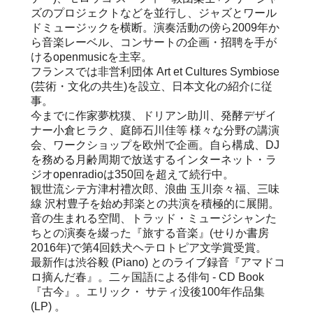
ズのプロジェクトなどを並行し、ジャズとワール
ドミュージックを横断。演奏活動の傍ら2009年か
ら音楽レーベル、コンサートの企画・招聘を手が
けるopenmusicを主宰。
フランスでは非営利団体 Art et Cultures Symbiose
(芸術・文化の共生)を設立、日本文化の紹介に従
事。
今までに作家夢枕獏、ドリアン助川、発酵デザイ
ナー小倉ヒラク、庭師石川佳等 様々な分野の講演
会、ワークショップを欧州で企画。自ら構成、DJ
を務める月齢周期で放送するインターネット・ラ
ジオopenradioは350回を超えて続行中。
観世流シテ方津村禮次郎、浪曲 玉川奈々福、三味
線 沢村豊子を始め邦楽との共演を積極的に展開。
音の生まれる空間、トラッド・ミュージシャンた
ちとの演奏を綴った『旅する音楽』(せりか書房
2016年)で第4回鉄犬ヘテロトピア文学賞受賞。
最新作は渋谷毅 (Piano) とのライブ録音『アマドコ
ロ摘んだ春』。二ヶ国語による俳句 - CD Book
『古今』。エリック・ サティ没後100年作品集
(LP) 。