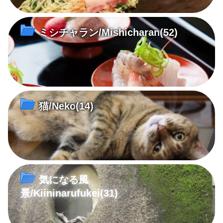
ミシチャラン/Mishicharan
(52)
猫/Neko
(14)
気になる風
景/Kiininarufukei
(31)