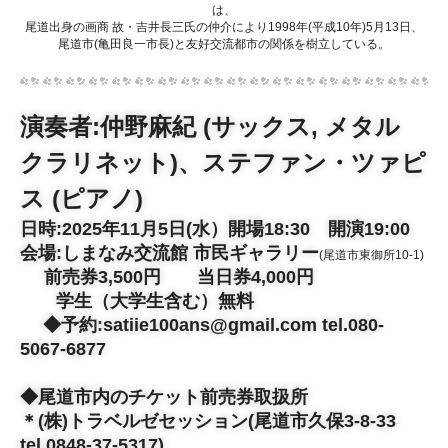
は、
尾道出身の画商 故・吉井長三氏の仲介により1998年(平成10年)5月13日、
尾道市(亀田良一市長)と友好交流都市の関係を樹立している。
演奏者:仲野麻紀 (サックス, メタル
クラリネット)、ステファン・ツァピ
ス (ピアノ)
日時:2025年11月5日(水）開場18:30 開演19:00
会場:
しまなみ交流館 市民ギャラリー
(尾道市東御所10-1)
前売券3,500円 当日券4,000円
学生（大学生含む）無料
◆予約:
satiie100ans@gmail.com tel.080-
5067-6877
◆尾道市内のチケット前売券取扱所
＊(株)トラベルゼセッション(尾道市久保3-8-33
tel.0848-37-5317)