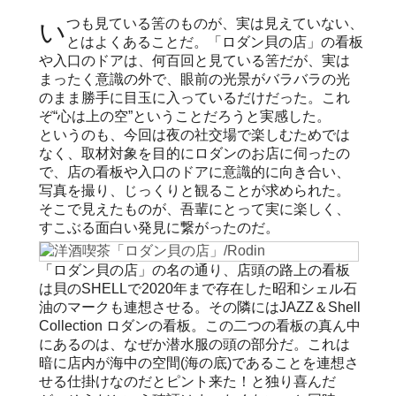
いつも見ている筈のものが、実は見えていない、
とはよくあることだ。「ロダン貝の店」の看板
や入口のドアは、何百回と見ている筈だが、実は
まったく意識の外で、眼前の光景がバラバラの光
のまま勝手に目玉に入っているだけだった。これ
ぞ“心は上の空”ということだろうと実感した。
というのも、今回は夜の社交場で楽しむためでは
なく、取材対象を目的にロダンのお店に伺ったの
で、店の看板や入口のドアに意識的に向き合い、
写真を撮り、じっくりと観ることが求められた。
そこで見えたものが、吾輩にとって実に楽しく、
すこぶる面白い発見に繋がったのだ。
「ロダン貝の店」の名の通り、店頭の路上の看板
は貝のSHELLで2020年まで存在した昭和シェル石
油のマークも連想させる。その隣にはJAZZ＆Shell
Collection ロダンの看板。この二つの看板の真ん中
にあるのは、なぜか潜水服の頭の部分だ。これは
暗に店内が海中の空間(海の底)であることを連想さ
せる仕掛けなのだとピント来た！と独り喜んだ