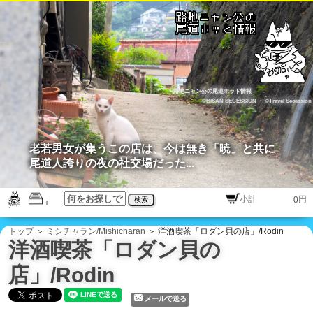
路地ニャン公の尾道ホット情報
©BISAN SECESSION
・
©Travel Secession
老若男女が集うこの店は、今は無き「暁」と共に
尾道人誇りの夜の社交場だった...
円
検索
トップ
＞
ミシチャラン/Mishicharan
＞ 洋酒喫茶「ロダン貝の店」/Rodin
洋酒喫茶「ロダン貝の
店」/Rodin
メールで送る