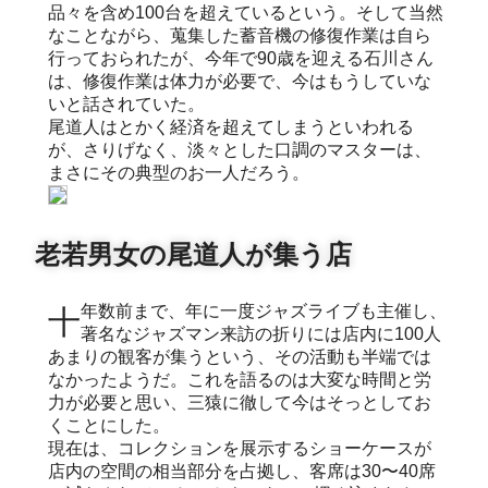
品々を含め100台を超えているという。そして当然
なことながら、蒐集した蓄音機の修復作業は自ら
行っておられたが、今年で90歳を迎える石川さん
は、修復作業は体力が必要で、今はもうしていな
いと話されていた。
尾道人はとかく経済を超えてしまうといわれる
が、さりげなく、淡々とした口調のマスターは、
まさにその典型のお一人だろう。
老若男女の尾道人が集う店
十年数前まで、年に一度ジャズライブも主催し、
著名なジャズマン来訪の折りには店内に100人
あまりの観客が集うという、その活動も半端では
なかったようだ。これを語るのは大変な時間と労
力が必要と思い、三猿に徹して今はそっとしてお
くことにした。
現在は、コレクションを展示するショーケースが
店内の空間の相当部分を占拠し、客席は30〜40席