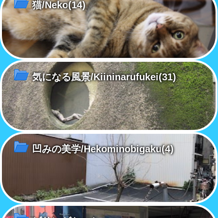
猫/Neko
(14)
気になる風景/Kiininarufukei
(31)
凹みの美学/Hekominobigaku
(4)