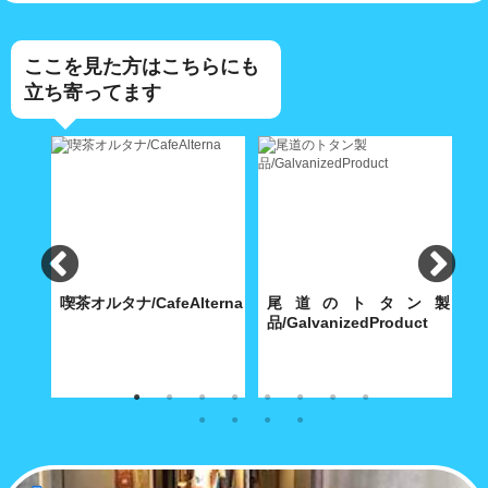
ここを見た方はこちらにも
立ち寄ってます
食
喫茶オルタナ/CafeAlterna
尾道のトタン製
iShokudo
品/GalvanizedProduct
B
食べ飽
八坂神社に通じる築島(明神)小
内海製作所(大正9年創業)が今
【
路に根付いた小さな喫茶店
も昭和30年代の機械で製造す
ち
る堅牢無比の手作り尾道トタ
ル
ン・グッズ