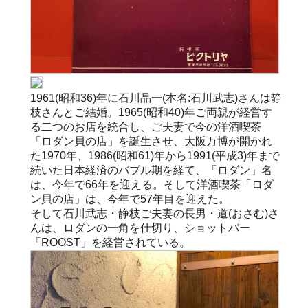
1961(昭和36)年に石川晶一(本名:石川武志)さんは静
枝さんとご結婚。1965(昭和40)年ご両親が経営す
る二つのお店を統合し、ご夫妻で今の洋酒喫茶
「ロダン貝の店」を誕生させ、大阪万博が開かれ
た1970年、1986(昭和61)年から1991(平成3)年まで
続いた日本経済のバブル期を経て、「ロダン」名
は、今年で66年を迎える。そして洋酒喫茶「ロダ
ン貝の店」は、今年で57年目を迎えた。
そして石川武志・静枝ご夫妻の長男・道(おさむ)さ
んは、ロダンの一角を仕切り、ショットバー
「ROOST」を経営されている。