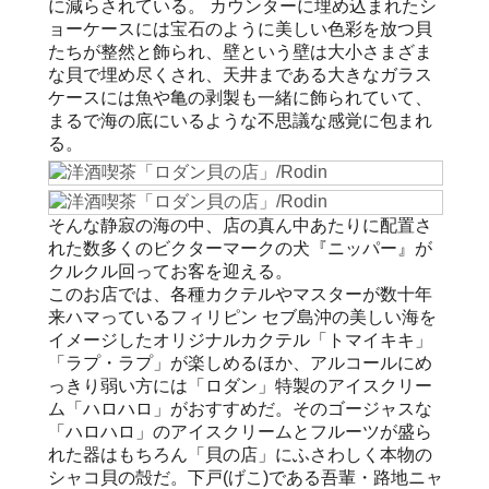
に減らされている。 カウンターに埋め込まれたシ
ョーケースには宝石のように美しい色彩を放つ貝
たちが整然と飾られ、壁という壁は大小さまざま
な貝で埋め尽くされ、天井まである大きなガラス
ケースには魚や亀の剥製も一緒に飾られていて、
まるで海の底にいるような不思議な感覚に包まれ
る。
そんな静寂の海の中、店の真ん中あたりに配置さ
れた数多くのビクターマークの犬『ニッパー』が
クルクル回ってお客を迎える。
このお店では、各種カクテルやマスターが数十年
来ハマっているフィリピン セブ島沖の美しい海を
イメージしたオリジナルカクテル「トマイキキ」
「ラプ・ラプ」が楽しめるほか、アルコールにめ
っきり弱い方には「ロダン」特製のアイスクリー
ム「ハロハロ」がおすすめだ。そのゴージャスな
「ハロハロ」のアイスクリームとフルーツが盛ら
れた器はもちろん「貝の店」にふさわしく本物の
シャコ貝の殻だ。下戸(げこ)である吾輩・路地ニャ