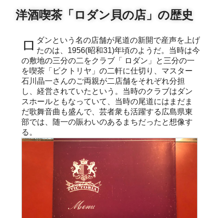
洋酒喫茶「ロダン貝の店」の歴史
ロダンという名の店舗が尾道の新開で産声を上げ
たのは、1956(昭和31)年頃のようだ。当時は今
の敷地の三分の二をクラブ「 ロダン」と三分の一
を喫茶「ビクトリヤ」の二軒に仕切り、マスター
石川晶一さんのご両親が二店舗をそれぞれ分担
し、経営されていたという。当時のクラブはダン
スホールともなっていて、当時の尾道にはまだま
だ歌舞音曲も盛んで、芸者衆も活躍する広島県東
部では、随一の賑わいのあるまちだったと想像す
る。