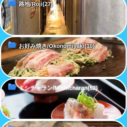
路地/Roji
(27)
お好み焼き/Okonomiyaki
(10)
ミシチャラン/Mishicharan
(52)