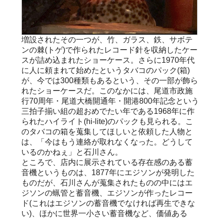
増設されたその一つが、竹、ガラス、鉄、サボテ
ンの棘(トゲ)で作られたレコード針を収納したケー
スが詰め込まれたショーケース。さらに1970年代
に人に頼まれて始めたというタバコのパック(箱)
が、今では300種類もあるという、その一部が飾ら
れたショーケースだ。このなかには、尾道市政施
行70周年・尾道大橋開通年・開港800年記念という
三拍子揃い組の超おめでたい年である1968年に作
られたハイライト(hi-lite)のパックも見られる。こ
のタバコの箱を蒐集してほしいと依頼した人物と
は、「今はもう連絡が取れなくなった。どうして
いるのかねぇ」と石川さん。
ところで、店内に展示されている存在感のある蓄
音機というものは、1877年にエジソンが発明した
ものだが、石川さんが蒐集されたものの中にはエ
ジソンの蝋管と蓄音機、エジソンが作ったレコー
ド(これはエジソンの蓄音機でなければ再生できな
い)、ほかに世界一小さい蓄音機など、価値ある