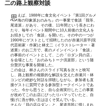
二の路上観察対談
思えば、1988年に食文化イベント『第1回グルメ
海の印象派おのみち』の一事業で食談「我等、
尾道派」があり、その後、11年間という長きにわ
たり、毎年イベント期間中に10人前後の文化人を
お招きしての「食談」を開いた。その中の一つが
1990年にゲストとして招聘したのが赤瀬川原平(現
代芸術家・作家)と林丈二（イラストレーター・著
述業）のお二方で、夜のメインイベント「食談」
の事前のイベントとして、この「ロダン貝の店」
を会場とした「おのみちトーク倶楽部」という随
分贅沢な事業を開催した。
この会は、林さんのスライド写真を次々と映写
し、路上観察の複眼的な解説を交えた赤瀬川・林
コンビの絶妙な対話を拝聴しながら、参加者も直
接ゲストに質問できる参加型トークイベントであ
った。今から思うと、自ら企画実行したこの事業
が改めてこのお店にぴったりハマっていたと、自
慢げに吾が飼い主はほくそ笑んでいる。
そんな「貝の店ロダン」と、尾道市民に惜しまれ