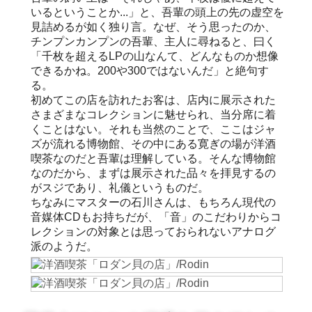
いるということか...」と、吾輩の頭上の先の虚空を
見詰めるが如く独り言。なぜ、そう思ったのか、
チンプンカンプンの吾輩、主人に尋ねると、曰く
「千枚を超えるLPの山なんて、どんなものか想像
できるかね。200や300ではないんだ」と絶句す
る。
初めてこの店を訪れたお客は、店内に展示された
さまざまなコレクションに魅せられ、当分席に着
くことはない。それも当然のことで、ここはジャ
ズが流れる博物館、その中にある寛ぎの場が洋酒
喫茶なのだと吾輩は理解している。そんな博物館
なのだから、まずは展示された品々を拝見するの
がスジであり、礼儀というものだ。
ちなみにマスターの石川さんは、もちろん現代の
音媒体CDもお持ちだが、「音」のこだわりからコ
レクションの対象とは思っておられないアナログ
派のようだ。