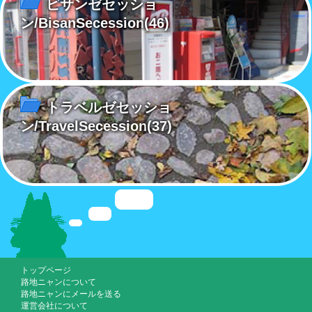
ビサンゼセッショ
ン/BisanSecession
(46)
トラベルゼセッショ
ン/TravelSecession
(37)
トップページ
路地ニャンについて
路地ニャンにメールを送る
運営会社について