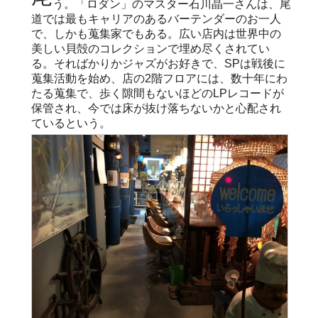
う。「ロダン」のマスター石川晶一さんは、尾
道では最もキャリアのあるバーテンダーのお一人
で、しかも蒐集家でもある。広い店内は世界中の
美しい貝殻のコレクションで埋め尽くされてい
る。そればかりかジャズがお好きで、SPは戦後に
蒐集活動を始め、店の2階フロアには、数十年にわ
たる蒐集で、歩く隙間もないほどのLPレコードが
保管され、今では床が抜け落ちないかと心配され
ているという。