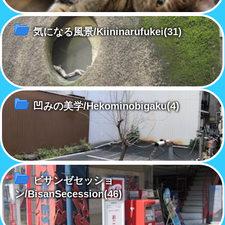
気になる風景/Kiininarufukei
(31)
凹みの美学/Hekominobigaku
(4)
ビサンゼセッショ
ン/BisanSecession
(46)