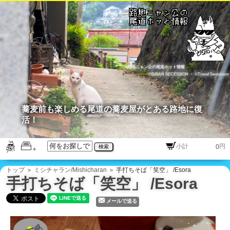
路地ニャン公の尾道ホット情報
©BISAN SECESSION
・
©Travel Secession
蕎麦前も楽しめる尾道の蕎麦屋がとある路地に復
活！
円
検索
トップ
＞
ミシチャラン/Mishicharan
＞ 手打ちそば「笑空」 /Esora
手打ちそば「笑空」 /Esora
メールで送る