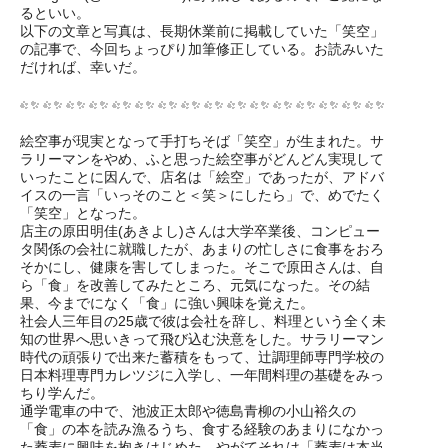
るといい。
以下の文章と写真は、長期休業前に掲載していた「笑空」
の記事で、今回ちょっぴり加筆修正している。お読みいた
だければ、幸いだ。
絵空事が現実となって手打ちそば「笑空」が生まれた。サ
ラリーマンをやめ、ふと思った絵空事がどんどん実現して
いったことに因んで、店名は「絵空」であったが、アドバ
イスの一言「いっそのこと＜笑＞にしたら」で、めでたく
「笑空」となった。
店主の原田明佳(あきよし)さんは大学卒業後、コンピュー
タ関係の会社に就職したが、あまりの忙しさに食事をおろ
そかにし、健康を害してしまった。そこで原田さんは、自
ら「食」を改善してみたところ、元気になった。その結
果、今までになく「食」に強い興味を覚えた。
社会人三年目の25歳で彼は会社を辞し、料理という全く未
知の世界へ思いきって飛び込む決意をした。サラリーマン
時代の頑張りで出来た蓄積をもって、辻調理師専門学校の
日本料理専門カレツジに入学し、一年間料理の基礎をみっ
ちり学んだ。
通学電車の中で、池波正太郎や徳島青柳の小山裕久の
「食」の本を読み漁るうち、食する経験のあまりになかっ
た蕎麦に興味を抱きはじめた。やがてそれは「蕎麦は本当