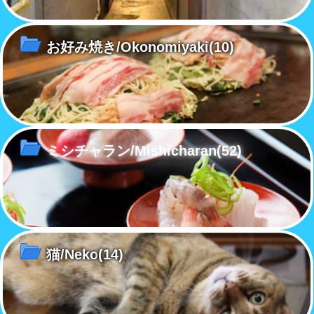
お好み焼き/Okonomiyaki
(10)
ミシチャラン/Mishicharan
(52)
猫/Neko
(14)