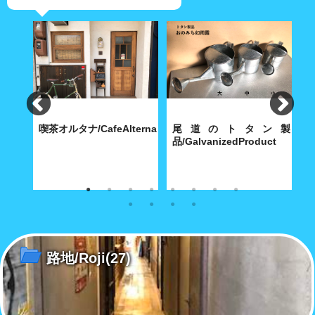
食
喫茶オルタナ/CafeAlterna
尾道のトタン製
iShokudo
品/GalvanizedProduct
B
食べ飽
八坂神社に通じる築島(明神)小
内海製作所(大正9年創業)が今
【
路に根付いた小さな喫茶店
も昭和30年代の機械で製造す
ち
る堅牢無比の手作り尾道トタ
ル
ン・グッズ
路地/Roji
(27)