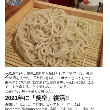
2019年2月、開店10周年を節目として「笑空」は、長期
休店を決めた。日常性の打破、エポケーというものか。
東南アジア彷徨い旅で新鮮な空気を胸いっぱいに吸い込ん
で、また逢えることを楽しみにしている。
と書いて、約2年余りが経った。
2021年に「笑空」復活!!
再開したお店は、予約制となっており、詳しくは
Instagram(@osoba.esora)に掲載してあるので、ご覧にな