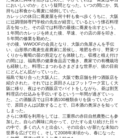
においしいのか」という疑問となった。いつの間にか、気
持ちは和食から蕎麦に傾倒していた。
カレッジの休日に蕎麦屋を何十軒も食べ歩くうちに、大阪
に辻調理師専門学校の先生が経営しているという懐石料理
店を知った。その店では料理の最後に蕎麦を出すという。
１年間のカレッジを終えた後、早速、その店の扉を叩き、
５年間の修業を勤めた。
その後、WWOOFの会員となり、大阪の魚屋さんを手伝
い、山形県の蕎麦生産農家に居候し、堆肥を作り、野菜づ
くりから葡萄の苗の剪定なども体験した。収穫と植え付け
の間には、福島県の健康食品店で働き、農家での有機栽培
も経験した。料理にまつわるさまざまな世界が、彼の目前
にどんどん拡がっていった。
福島で知り合った大阪人に、大阪で数店舗を持つ酒販店を
紹介された。それではと原田さんはフットワーク宜しく大
阪に移り、夜はその酒販店でバイトをしながら、昼は割烹
料理店の仕込みを手伝いするという一年間が過ぎていっ
た。この酒飯店では日本酒100種類余りを扱っていたの
で、原田さんは試飲することで、日本酒の奥深さを知って
しまった。
さらに休暇を利用をしては、三重県の赤目自然農塾にも参
加した。自らの興味に向かって、ひたすら走り続けた日々
の中で、多くの人々と出会い、その出会いが新たな未知の
世界を広げて行く。そして2008年末頃から、春になった