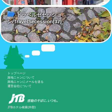
トラベルゼセッショ
ン/TravelSecession
(37)
トップページ
路地ニャンについて
路地ニャンにメールを送る
運営会社について
JTBホテル検索(外部)