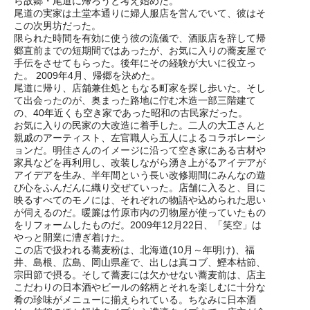
ら故郷・尾道に帰ろうと考え始めた。
尾道の実家は土堂本通りに婦人服店を営んでいて、彼はそ
この次男坊だった。
限られた時間を有効に使う彼の流儀で、酒販店を辞して帰
郷直前までの短期間ではあったが、お気に入りの蕎麦屋で
手伝をさせてもらった。後年にその経験が大いに役立っ
た。 2009年4月、帰郷を決めた。
尾道に帰り、店舗兼住処ともなる町家を探し歩いた。そし
て出会ったのが、奥まった路地に佇む木造一部三階建て
の、40年近くも空き家であった昭和の古民家だった。
お気に入りの民家の大改造に着手した。二人の大工さんと
親戚のアーティスト、左官職人ら五人によるコラボレーシ
ョンだ。明佳さんのイメージに沿って空き家にある古材や
家具などを再利用し、改装しながら湧き上がるアイデアが
アイデアを生み、半年間という長い改修期間にみんなの遊
び心をふんだんに織り交ぜていった。店舗に入ると、目に
映るすべてのモノには、それぞれの物語や込められた思い
が伺えるのだ。暖簾は竹原市内の刃物屋が使っていたもの
をリフォームしたものだ。2009年12月22日、「笑空」は
やっと開業に漕ぎ着けた。
この店で扱われる蕎麦粉は、北海道(10月～年明け)、福
井、島根、広島、岡山県産で、出しは真コブ、鰹本枯節、
宗田節で摂る。そして蕎麦には欠かせない蕎麦前は、店主
こだわりの日本酒やビールの銘柄とそれを楽しむに十分な
肴の珍味がメニューに揃えられている。ちなみに日本酒