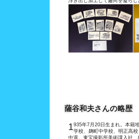
浮き出し加工して趣向を凝らし
薩谷和夫さんの略歴
1935年7月20日生まれ。本籍地東京都赤坂新町。永田町小
学校、麹町中学校、明正高校
中退。東宝撮影所美術課入社、