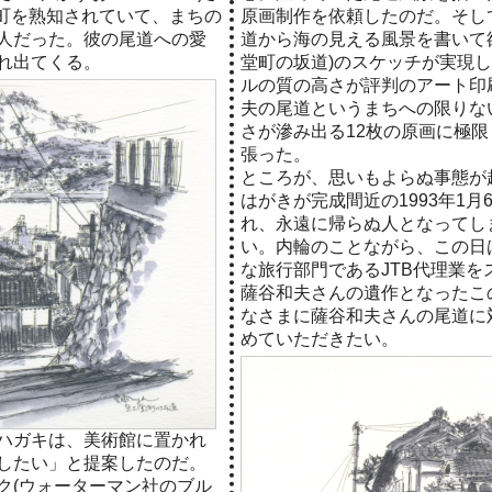
町を熟知されていて、まちの
原画制作を依頼したのだ。そし
人だった。彼の尾道への愛
道から海の見える風景を書いて
れ出てくる。
堂町の坂道)のスケッチが実現し
ルの質の高さが評判のアート印刷
夫の尾道というまちへの限りな
さが滲み出る12枚の原画に極
張った。
ところが、思いもよらぬ事態が
はがきが完成間近の1993年1
れ、永遠に帰らぬ人となってし
い。内輪のことながら、この日
な旅行部門であるJTB代理業
薩谷和夫さんの遺作となったこ
なさまに薩谷和夫さんの尾道に
めていただきたい。
ハガキは、美術館に置かれ
したい」と提案したのだ。
ク(ウォーターマン社のブル