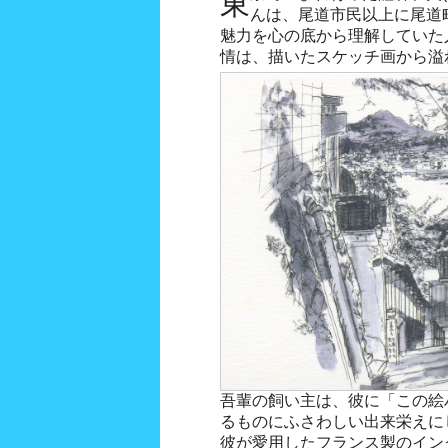
東京で生まれ育った薩谷和夫(さつや かずお/1935-1993)さ
んは、尾道市民以上に尾道
魅力を心の底から理解していた
情は、描いたスケッチ画から溢
吾輩の飼い主は、彼に「この絵
るものにふさわしい出来栄えに
彼が愛用したフランス製のイン