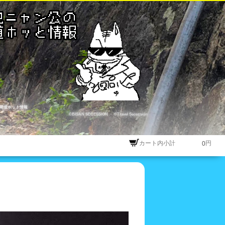
尾道ホット情報
©BISAN SECESSION
・
©Travel Secession
カート内小計
円