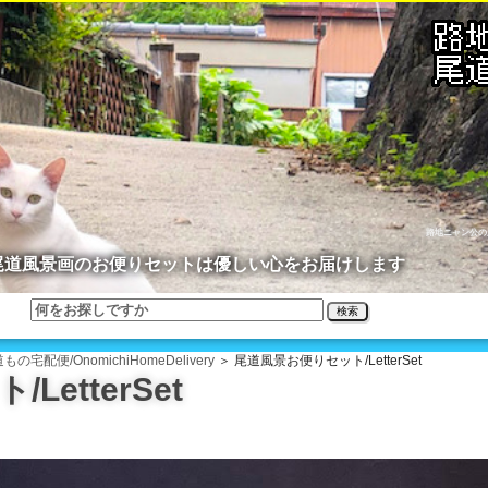
路地ニャン公の
た尾道風景画のお便りセットは優しい心をお届けします
検索
もの宅配便/OnomichiHomeDelivery
＞ 尾道風景お便りセット/LetterSet
etterSet