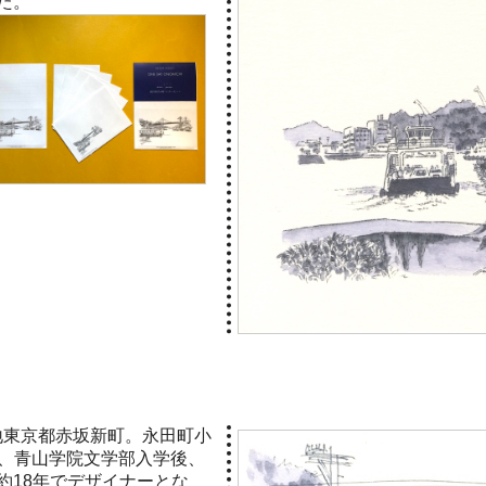
た。
、青山学院文学部入学後、
約18年でデザイナーとな