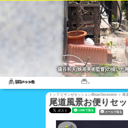
薩谷和夫(映画美術監督)の描い
トップ
ビサンゼセッション/BisanSecession
＞
尾道
尾道風景お便りセット/L
メールで送る