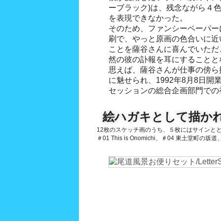
ーブラック)は、残念ながら４
を表現できなかった。
そのため、ファンシーペーパー
刷で、やっと原画の色合いに近
ことを薩谷さんに喜んでいただ
然の彼の訃報を耳にすることと
思えば、薩谷さんが仕事の傍ら
に魅せられ、1992年8月8日開
セッションの総合企画部門での
絵ハガキとして描かれ
12枚のスケッチ画のうち、５枚にはサインと
＃01 This is Onomichi、＃04 東土