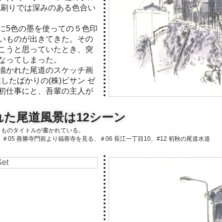
色刷りでは深みのある色合い
に5色の墨を使っての５色印
いものが出きてきた。その
こうと思っていたとき、突
なってしまった。
描かれた尾道のスケッチ画
業したばかりの(株)ビサン ゼ
初仕事にと、吾輩の主人が
た尾道風景は12シーン
とものタイトルが書かれている。
堂町の坂道、＃05 善勝寺門前より福善寺を見る、＃06 長江一丁目10、#12 初秋の尾道水道