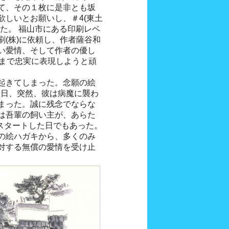
て、その１枚に是非とも坂
欲しいとお願いし、＃4(東土
た。 福山市にある印刷レベ
(株)に依頼し、作者薩谷和
い愛情、そして作者の優し
限まで忠実に表現しようと頑
起きてしまった。念願の絵
月6日、突然、彼は病魔に襲わ
まった。誠に残念でならな
は吾輩の飼い主が、あらた
をスタートした日でもあった。
の絵ハガキから、多くのみ
対する無償の愛情を受け止