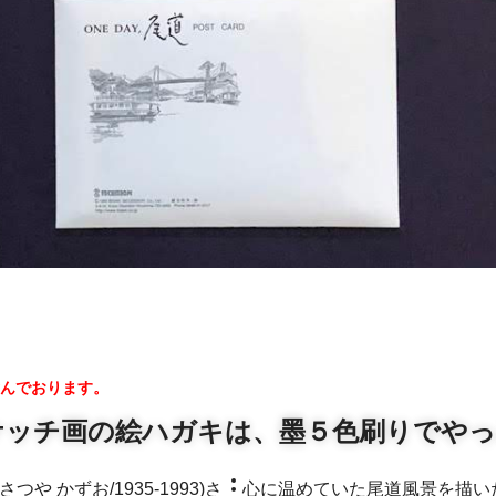
含んでおります。
ケッチ画の絵ハガキは、墨５色刷りでやっ
心に温めていた尾道風景を描い