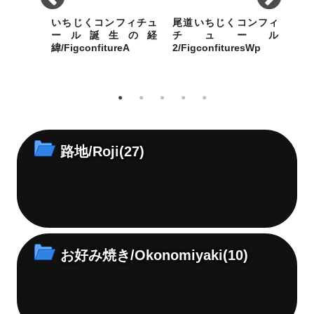
ーメン＆
いちじくコンフィチュ
尾道いちじくコンフィ
尾
華そば
ール誕生の経
チュール
kaSoba02_gift
緯/FigconfitureA
2/FigconfituresWp
1/Fi
と「冷や
尾道ブランドづくりで、発
心のこもった1本の手造りお
手造
とスープ
案した特産品のいちじくを
のみち朝捥ぎいちじくコン
じく
いずれも
付加価値のあるものに
フィチュールをお届けしま
届け
す。
路地/Roji
(27)
お好み焼き/Okonomiyaki
(10)