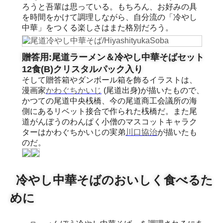
ろうと吾輩は思っている。もちろん、お好みの具
を時間をかけて調理しながら、自分流の「冷やし
中華」をつくる楽しさはまた格別だろう。
贈答用:尾道ラーメン＆冷やし中華そばセット
12食(B)クリスタルパック入り
そして贈答箱やダンボール箱を飾るイラストは、
漫画家
かわぐちかいじ
(尾道出身)が描いたもので、
かつての尾道中央桟橋、今の尾道商工会議所の海
側にあるリベット接合で作られた桟橋だ。また尾
道がんぼうのわんぱく小僧のマスコットキャラク
ターはかわぐちかいじの実弟
川口協治
が描いたも
のだ。
冷やし中華そばのおいしく食べるた
めに