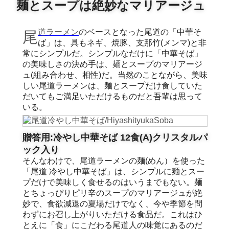
麺とスープは絶妙なマリアージュ
尾道ラーメン
のベースとなった尾道の「中華そ
ば」は、具もネギ、焼豚、支那竹(メンマ)と非
常にシンプルだ。シンプルなだけに「中華そば」
の美味しさの決め手は、麺とスープのマリアージ
ュ(組み合わせ、相性)だ。当然のことながら、美味
しい尾道ラーメンは、麺とスープだけ食していた
だいてもご満足いただけるものだと吾輩は思って
いる。
贈答用:冷やし中華そば 12食(A)クリスタルパ
ック入り
そんなわけで、尾道ラーメンの麺(めん）を使った
「尾道 冷やし中華そば」は、シンプルに麺とスー
プだけで美味しく食せるのはいうまでもない。麺
とちょっぴりピリ辛のスープのマリアージュが絶
妙で、食欲減退の夏場だけでなく、今や季節を問
わずにお召し上がりいただける食品だ。これはひ
とえに「食」にこだわる尾道人の味覚にあるのだ