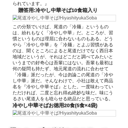
られています。』
贈答用:冷やし中華そば10食箱入り
この分類でいけば、尾道の「冷麺」というもの
は、紛れもなく「冷やし中華」だ。ところが、習
慣というものは理屈に合わないものもある。どう
やら「冷やし中華」を「冷麺」とよぶ習慣がある
のは、聞くところによると尾道だけでなく西日本
地域だというが、それはどこだと調べてみたいと
いうまでの好奇心は吾輩にはない。吾輩も最初は
何の疑問も持たず、地元尾道の流れに合わせて
「冷麺」派だったが、今は勿論この尾道の「冷や
し中華」派だ。そんなわけで、小社は敢えて商品
名を『冷やし中華そば』とした。一度味わってい
ただければ、二度と忘れ得ぬ絶妙な味だ。味にう
るさい尾道人をも唸らせる絶品だと思っている。
冷やし中華そばお徳用20食(5食×4袋)