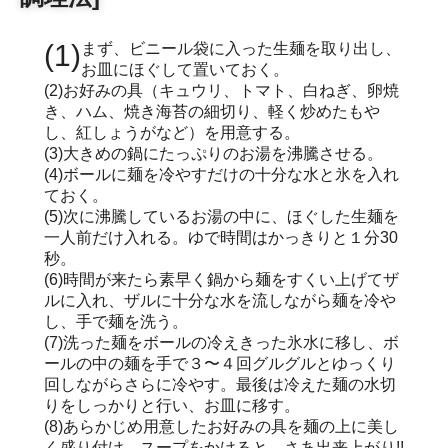
(1)まず、ビニール袋に入った生麺を取り出し、
お皿にほぐして置いておく。
(2)お好みの具（キュウリ、トマト、白ねぎ、卵焼
き、ハム、焼き海苔の細切り、軽く炒めたもや
し、紅しょうがなど）を用意する。
(3)大きめの鍋にたっぷりのお湯を沸騰させる。
(4)ボールに麺を冷やすだけの十分な水と氷を入れ
ておく。
(5)次に沸騰しているお湯の中に、ほぐした生麺を
一人前だけ入れる。ゆで時間はかっきりと１分30
秒。
(6)時間が来たら素早く鍋から麺をすくい上げてザ
ルに入れ、ザルに十分な水を流しながら麺を冷や
し、手で麺を洗う。
(7)洗った麺をボールの冷えきった氷水に移し、ボ
ールの中の麺を手で３〜４回グルグルとゆっくり
回しながらさらに冷やす。最後は冷えた麺の水切
りをしっかりと行い、お皿に移す。
(8)あらかじめ用意したお好みの具を麺の上に美し
く盛り付け、スープをかけると、さあ出来上がり!!