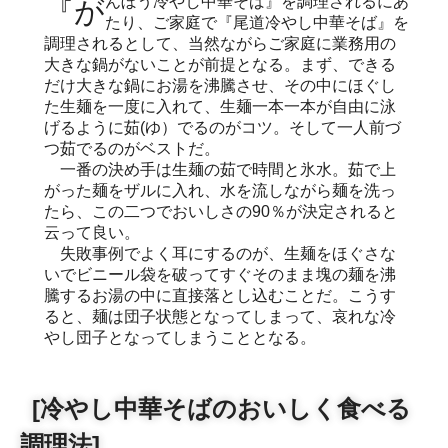
『がんぼう冷やし中華そば』を調理されるにあ
たり、ご家庭で『尾道冷やし中華そば』を
調理されるとして、当然ながらご家庭に業務用の
大きな鍋がないことが前提となる。まず、できる
だけ大きな鍋にお湯を沸騰させ、その中にほぐし
た生麺を一度に入れて、生麺一本一本が自由に泳
げるように茹(ゆ）でるのがコツ。そして一人前づ
つ茹でるのがベストだ。
一番の決め手は生麺の茹で時間と氷水。茹で上
がった麺をザルに入れ、水を流しながら麺を洗っ
たら、この二つでおいしさの90％が決定されると
云って良い。
失敗事例でよく耳にするのが、生麺をほぐさな
いでビニール袋を破ってすぐそのまま塊の麺を沸
騰するお湯の中に直接落とし込むことだ。こうす
ると、麺は団子状態となってしまって、哀れな冷
やし団子となってしまうこととなる。
[冷やし中華そばのおいしく食べる
調理法]