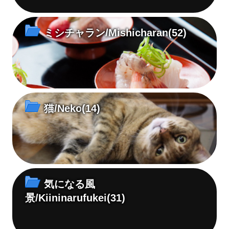
ミシチャラン/Mishicharan
(52)
猫/Neko
(14)
気になる風
景/Kiininarufukei
(31)