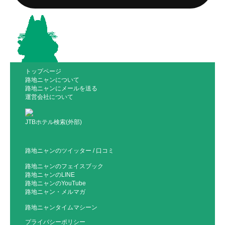
トップページ
路地ニャンについて
路地ニャンにメールを送る
運営会社について
JTBホテル検索(外部)
路地ニャンのツイッター
/
口コミ
路地ニャンのフェイスブック
路地ニャンのLINE
路地ニャンのYouTube
路地ニャン・メルマガ
路地ニャンタイムマシーン
プライバシーポリシー