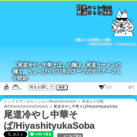
路地ニャン公の尾道ホット情報
©BISAN SECESSION
・
©Travel Secession
「尾道冷やし中華そば」の麺は、尾道ラーメンの
麺で、ちょっぴりピリ辛のスープのマリアージュ
が絶妙
円
検索
トップ
ビサンゼセッション/BisanSecession
＞
尾道もの宅配
便/OnomichiHomeDelivery
＞ 尾道冷やし中華そば/HiyashityukaSoba
尾道冷やし中華そ
ば/HiyashityukaSoba
メールで送る