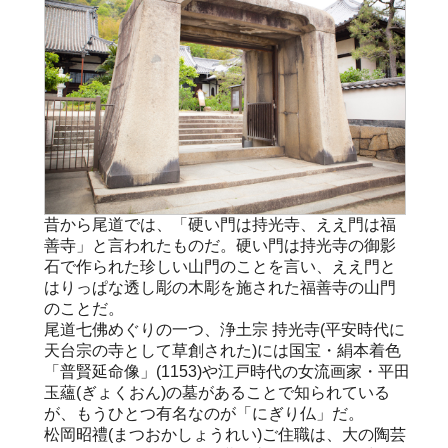
昔から尾道では、「硬い門は持光寺、ええ門は福
善寺」と言われたものだ。硬い門は持光寺の御影
石で作られた珍しい山門のことを言い、ええ門と
はりっぱな透し彫の木彫を施された福善寺の山門
のことだ。
尾道七佛めぐりの一つ、浄土宗 持光寺(平安時代に
天台宗の寺として草創された)には国宝・絹本着色
「普賢延命像」(1153)や江戸時代の女流画家・平田
玉蘊(ぎょくおん)の墓があることで知られている
が、もうひとつ有名なのが「にぎり仏」だ。
松岡昭禮(まつおかしょうれい)ご住職は、大の陶芸