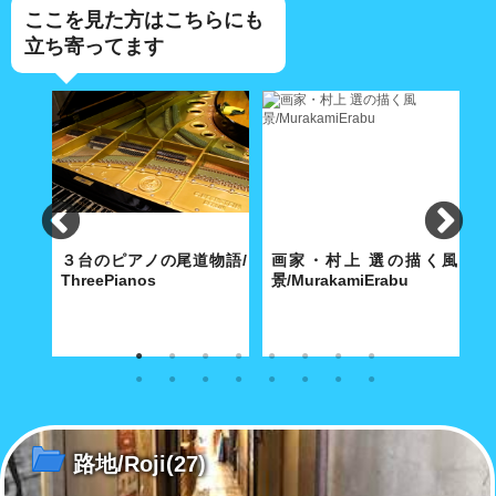
ここを見た方はこちらにも
立ち寄ってます
e
３台のピアノの尾道物語/
画家・村上 選の描く風
パ
ThreePianos
景/MurakamiErabu
寺に舞
歴史都市・尾道にふさわしい3
特徴ある白の色使いと温もりの
7
別だ
台のピアノは、2020 年の今年
ある明るい画面で、地中海の
ッ
で平均101歳を超えた！
島々やまちの日常風景を描き続
チ
ける。
路地/Roji
(27)