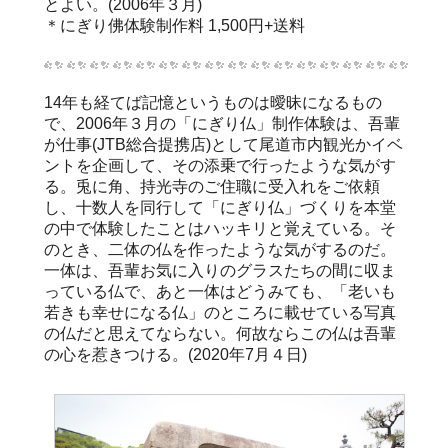
とよい。(2006年３月)
＊にぎり佛体験制作料 1,500円+送料
14年も経てば記憶というものは曖昧になるもの
で、2006年３月の「にぎり仏」制作体験は、吾輩
が仕事(JTB総合提携店)として尾道市内観光かイベ
ントを企画して、その添乗で行ったような気がす
る。兎に角、持光寺のご住職に受入れをご依頼
し、十数人を同行して「にぎり仏」づくりを本堂
の中で体験したことはハッキリと覚えている。そ
のとき、二体の仏を作ったような気がするのだ。
一体は、吾輩お気に入りのグラスたちの間に収ま
っている仏で、あと一体はどうみても、「老いも
若きも幸せになる仏」のところに載せている写真
の仏だと思えてならない。何故ならこの仏は吾輩
の心を惹きつける。(2020年7月４日)