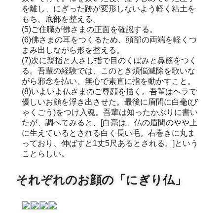
を離し、にぎった跡が変形しないよう軽く粘土を
もち、底部を整える。
(5)ご住職が佛さまの正面を確認する。
(6)佛さまの耳をつくるため、頭部の両端を軽くつ
まみ出しながら形を整える。
(7)次に親指と人さし指で目のくぼみと鼻筋をつく
る。吾輩の経験では、このとき煩悩滅除を歌いな
がら邪念を払い、無心で素直に指を動かすこと。
(8)いよいよ仏さまのご尊顔を描く。吾輩はヘラで
優しいお顔を浮き出させた。最後に眉間に白毫(び
ゃくごう)をつけ入魂。吾輩は知ったかぶりに書い
たが、調べてみると、[白毫は、仏の眉間のやや上
に生えているとされる白く長い毛。右巻きに丸ま
っており、伸ばすと1丈5尺あるとされる。]という
ことらしい。
それぞれのお顔の「にぎり仏」