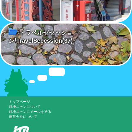
トラベルゼセッショ
ン/TravelSecession
(37)
トップページ
路地ニャンについて
路地ニャンにメールを送る
運営会社について