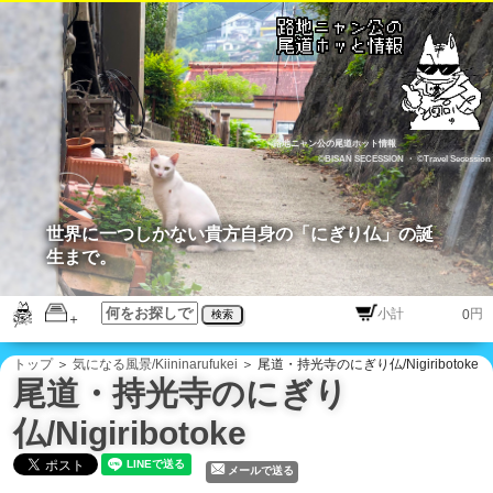
路地ニャン公の尾道ホット情報
©BISAN SECESSION
・
©Travel Secession
世界に一つしかない貴方自身の「にぎり仏」の誕
生まで。
円
検索
トップ
＞
気になる風景/Kiininarufukei
＞ 尾道・持光寺のにぎり仏/Nigiribotoke
尾道・持光寺のにぎり
仏/Nigiribotoke
メールで送る