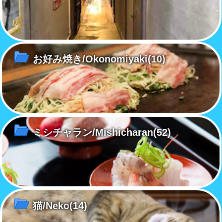
お好み焼き/Okonomiyaki
(10)
ミシチャラン/Mishicharan
(52)
猫/Neko
(14)