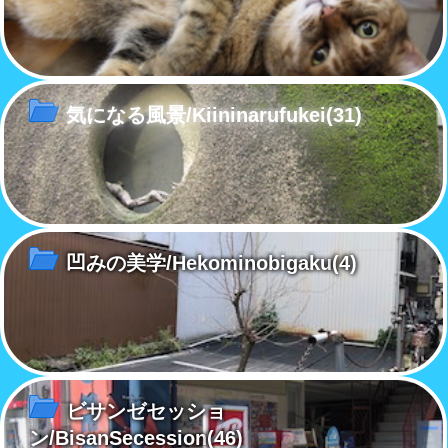
気になる風景/Kiininarufukei
(31)
凹みの美学/Hekominobigaku
(4)
ビサンゼセッショ
ン/BisanSecession
(46)