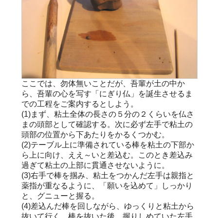
ここでは、勿体無いことだが、吾輩が土の中か
ら、吾輩の心を写す「にぎり仏」を誕生させるま
での工程をご案内するとしよう。
(1)まず、粘土全体の長さの５分の２くらいを仏さ
まの頭部として確認する。次に必ず左手で粘土の
頭部の位置から下あたりをかるくつかむ。
(2)テーブル上に準備されている棒を粘土の下部か
ら上に向け、ええ～いと差込む。このとき差込み
過ぎて粘土の上部に貫通させないように。
(3)右手で棒を掴み、粘土をつかんだ左手は親指と
薬指が重なるように、「願いを込めて」しっかり
と、グニューと握る。
(4)差込んだ棒を回しながら、ゆっくりと粘土から
抜いて行く。棒を抜いた後、握りしめていた左手