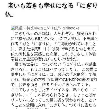
老いも若きも幸せになる「にぎり
仏」
「にぎり仏」のお顔は、人それぞれ、猫それぞれ
に品格が現れる!!ものだと、皆で大笑い。不思議と
作者の顔と「にぎり仏」のご尊顔が似ていること
に、皆また爆笑!! 中には笑い転げるものも出て、
仏の御利益を実感した次第。これぞまさしく体験
学習とか生涯学習にぴったりの物件だ。
一度でも世界に一つしかない「にぎり仏」を誕生
させると、もうこれはハマってしまう。 この世に
誕生した「にぎり仏」は、お寺の「お庭窯」で焼
かれ、持光寺の本尊 五却思惟の阿弥陀如来の御前
で、お香を頂き、作者の手元に送られてくる。
ここでちょっとしたアドバイスを。粘土から「に
ぎり仏」に生まれ変わられるとき、ちょっとばか
りスリムになってこの世に姿を現わされる、とい
うことを念頭に入れ「にぎり仏」づくりに当たる