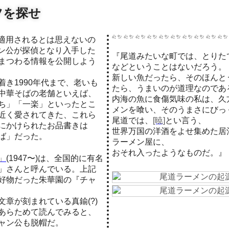
ツを探せ
ン公が探偵となり入手した
『尾道みたいな町では、とりた
まつわる情報を公開しよう
などということはないだろう。
新しい魚だったら、そのほんと
き1990年代まで、老いも
たら、うまいのが道理なのであ
中華そばの老舗といえば、
内海の魚に食傷気味の私は、久
ち」「一楽」といったとこ
メンを喰い、そのうまさにびっ
近く愛されてきた、これら
尾道では、
[暁]
とい言う、
にかけられたお品書きは
世界万国の洋酒をよせ集めた居
ば」だった。
ラーメン屋に、
おそれ入ったようなものだ。』
」
(1947〜)は、全国的に有名
」さんと呼んでいる。上記
好物だった朱華園の『チャ
章が刻まれている真鍮(?)
あらためて読んでみると、
ャン公も脱帽だ。