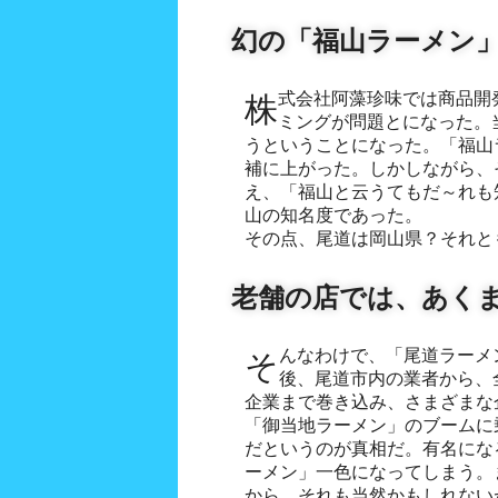
幻の「福山ラーメン
株式会社阿藻珍味では商品開発に目処がつき、商品のネー
ミングが問題とになった。
うということになった。「福山
補に上がった。しかしながら、
え、「福山と云うてもだ～れも
山の知名度であった。
その点、尾道は岡山県？それと
老舗の店では、あく
そんなわけで、「尾道ラーメン」という商品名が、その
後、尾道市内の業者から、
企業まで巻き込み、さまざまな
「御当地ラーメン」のブームに
だというのが真相だ。有名にな
ーメン」一色になってしまう。
から、それも当然かもしれないが