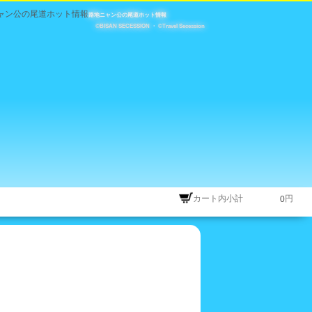
路地ニャン公の尾道ホット情報
©BISAN SECESSION
・
©Travel Secession
カート内小計
円