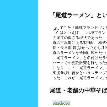
「尾道ラーメン」と
今でこそ「地域ブランドづくり」は盛んだが、1980年代
はといえば、「地域ブラン
の尾道の偽ざる現状であった。そ
道の古浜町にある製麺所「株式
長・長谷部 貴(はせべ たかし/19
道のラーメンを全国に広めたい
「尾道ラーメン」と名付けたラ
パートでの委託販売を行なった
になり、この「尾道ラーメン」
支援並びに普及というステップ
った。これが「尾道ラーメン」
尾道・老舗の中華そ