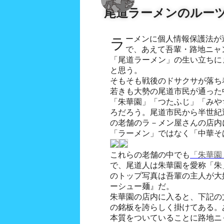
尾道ラーメンのルー
ラーメンに個人情報保護法が適用されるとは思えないの
で、あえて吾輩・路地ニャ
「尾道ラーメン」の生い立ちに
と思う。
そもそも戦後のドサクサが落ち着
若きも大勢の尾道市民が通った
「朱華園」「つたふじ」「みや
ろだろう。尾道市民から半世紀
の老舗のラ－メン屋さんの店内
「ラーメン」ではなく「中華そ
これらの老舗の中でも
「朱華園
で、尾道人は朱華園を愛称「朱
のトップ写真は吾輩の主人が大
ーシュー麺』だ。
朱華園の店内に入ると、下記の文
の銘板を誇らしく掛けてある。
本質をついていることに路地ニ