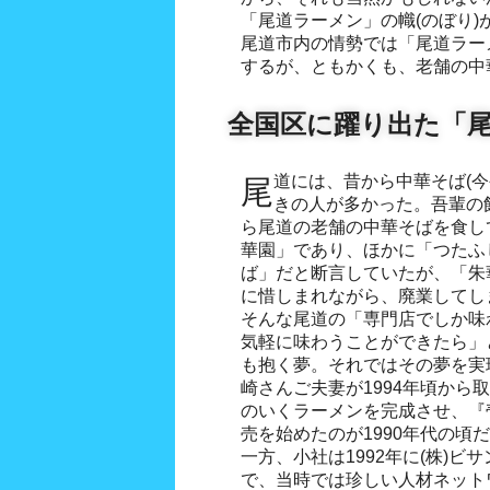
「尾道ラーメン」の幟(のぼり)
尾道市内の情勢では「尾道ラー
するが、ともかくも、老舗の中
全国区に躍り出た「
尾道には、昔から中華そば(今や総じてラーメンという)好
きの人が多かった。吾輩の
ら尾道の老舗の中華そばを食し
華園」であり、ほかに「つたふ
ば」だと断言していたが、「朱華
に惜しまれながら、廃業してし
そんな尾道の「専門店でしか味
気軽に味わうことができたら」
も抱く夢。それではその夢を実
崎さんご夫妻が1994年頃から
のいくラーメンを完成させ、『
売を始めたのが1990年代の頃
一方、小社は1992年に(株)ビ
で、当時では珍しい人材ネット