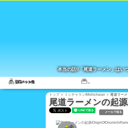
本当の話!!「尾道ラーメン」はい
トップ
＞
ミシチャラン/Mishicharan
＞ 尾道ラーメンの
尾道ラーメンの起源/Ori
メールで送る