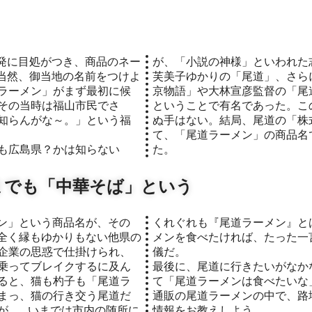
」
が、「小説の神様」といわれた
当然、御当地の名前をつけよ
芙美子ゆかりの「尾道」、さら
ラーメン」がまず最初に候
京物語」や大林宣彦監督の「尾
その当時は福山市民でさ
ということで有名であった。こ
知らんがな～。」という福
ぬ手はない。結局、尾道の「株
て、「尾道ラーメン」の商品名
も広島県？かは知らない
た。
までも「中華そば」という
くれぐれも『尾道ラーメン』と
全く縁もゆかりもない他県の
メンを食べたければ、たった一
企業の思惑で仕掛けられ、
儀だ。
乗ってブレイクするに及ん
最後に、尾道に行きたいがなか
ると、猫も杓子も「尾道ラ
て「尾道ラーメンは食べたいな
まっ、猫の行き交う尾道だ
通販の尾道ラーメンの中で、路
...。いまでは市内の随所に
情報をお教えしよう。