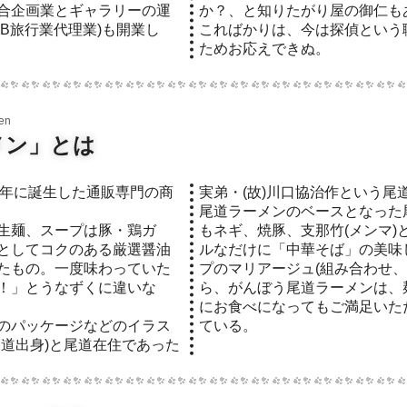
合企画業とギャラリーの運
か？、と知りたがり屋の御仁も
TB旅行業代理業)も開業し
こればかりは、今は探偵という
ためお応えできぬ。
メン」とは
実弟・(故)川口協治作という尾
尾道ラーメンのベースとなった
生麺、スープは豚・鶏ガ
もネギ、焼豚、支那竹(メンマ)
としてコクのある厳選醤油
ルなだけに「中華そば」の美味
たもの。一度味わっていた
プのマリアージュ(組み合わせ、
！」とうなずくに違いな
ら、がんぼう尾道ラーメンは、
にお食べになってもご満足いた
のパッケージなどのイラス
ている。
尾道出身)と尾道在住であった