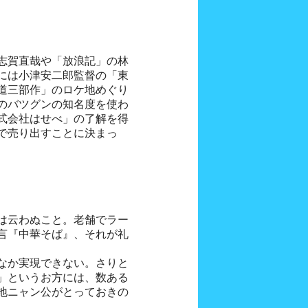
志賀直哉や「放浪記」の林
には小津安二郎監督の「東
道三部作」のロケ地めぐり
のバツグンの知名度を使わ
式会社はせべ」の了解を得
で売り出すことに決まっ
は云わぬこと。老舗でラー
言『中華そば』、それが礼
なか実現できない。さりと
」というお方には、数ある
地ニャン公がとっておきの