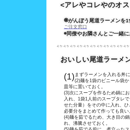
<アレやコレやのオス
◉
がんぼう尾道ラーメンを1
ご注文窓口
◉同僚やお隣さんとご一緒
おいしい尾道ラーメ
(1)まずラーメンを入れる
(2)麺を1袋のビニール袋
皿等に置いておく。
(3)次にスープを作るため鍋にお湯(
入れ、1袋1人前のスープタレ
せた分量）をその中に入れ、ひ
必要分をまとめて作っても良い
(4)麺を茹でるため、大き目の
れ、沸騰させておく。
(5)麺を茹でる前に、煮立った