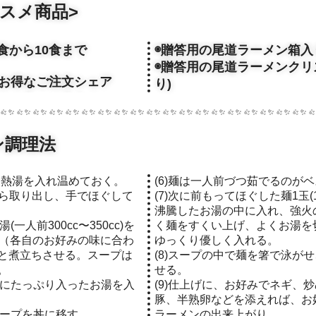
スメ商品>
食から10食まで
◉贈答用の尾道ラーメン箱入り
◉贈答用の尾道ラーメンクリ
にお得なご注文シェア
り)
ン調理法
丼に熱湯を入れ温めておく。
(6)麺は一人前づつ茹でるのが
から取り出し、手でほぐして
(7)次に前もってほぐした麺1玉
沸騰したお湯の中に入れ、強火
一人前300cc〜350cc)を
く麺をすくい上げ、よくお湯を
で（各自のお好みの味に合わ
ゆっくり優しく入れる。
と煮立ちさせる。スープは
(8)スープの中で麺を箸で泳が
。
せる。
鍋にたっぷり入ったお湯を入
(9)仕上げに、お好みでネギ、
豚、半熟卵などを添えれば、お
スープを丼に移す。
ラーメンの出来上がり。