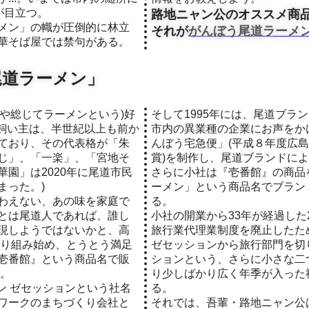
が目立つ。
路地ニャン公のオススメ商
メン」の幟が圧倒的に林立
それが
がんぼう尾道ラーメ
華そば屋では禁句がある。
尾道ラーメン」
そして1995年には、尾道ブラ
飼い主は、半世紀以上も前か
市内の異業種の企業にお声をか
ており、その代表格が「朱
んぼう宅急便」(平成８年度広
じ」、「一楽」、「宮地そ
賞)を制作し、尾道ブランドに
園」は2020年に尾道市民
さらに小社は『壱番館』の商品
まった。)
ーメン」という商品名でブラン
わえない、あの味を家庭で
る。
とは尾道人であれば、誰し
小社の開業から33年が経過した2
現しようではないかと、高
旅行業代理業制度を廃止したため
取り組み始め、とうとう満足
ゼセッションから旅行部門を切り
壱番館』という商品名で販
ションという、さらに小さな二
だ。
り少しばかり広く年季が入った
サン ゼセッションという社名
る。
ワークのまちづくり会社と
それでは、吾輩・路地ニャン公