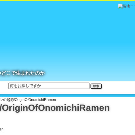
つどこで生まれたのか
検索
起源/OriginOfOnomichiRamen
ginOfOnomichiRamen