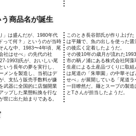
いう商品名が誕生
このとき長谷部氏が作り上げた
ドって何？」というのが当時
は平麺で、魚の出しを使った醤
んな中、1983〜4年頃、尾
の後広く定着したようだ。
会社はせべ」の先代の社
その後10年の歳月が流れた19
27-1993)氏が、おいしい尾
市の鞆ノ浦にある株式会社阿藻
という長年の夢を実行し、
生産による土産品づくりに取組
ーメンを製造し、当初はデ
は尾道の「朱華園」の中華そば
が、支払う販売手数料が嫌
せべ」が展開している「尾道ラ
を武器に全国的に店舗開業
一目瞭然だ。麺とスープの製造
アップした業態転換を行な
とTさんが担当したようだ。
が世に出た始まりである。
ば