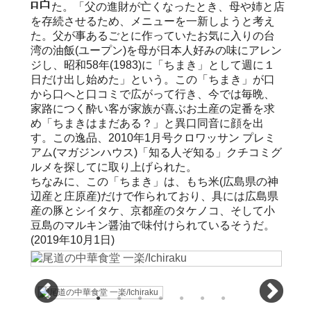
た。「父の進財が亡くなったとき、母や姉と店
を存続させるため、メニューを一新しようと考え
た。父が事あるごとに作っていたお気に入りの台
湾の油飯(ユープン)を母が日本人好みの味にアレン
ジし、昭和58年(1983)に「ちまき」として週に１
日だけ出し始めた」という。この「ちまき」が口
から口へと口コミで広がって行き、今では毎晩、
家路につく酔い客が家族が喜ぶお土産の定番を求
め「ちまきはまだある？」と異口同音に顔を出
す。この逸品、2010年1月号クロワッサン プレミ
アム(マガジンハウス)「知る人ぞ知る」クチコミグ
ルメを探してに取り上げられた。
ちなみに、この「ちまき」は、もち米(広島県の神
辺産と庄原産)だけで作られており、具には広島県
産の豚とシイタケ、京都産のタケノコ、そして小
豆島のマルキン醤油で味付けられているそうだ。
(2019年10月1日)