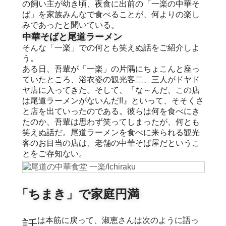
の飼い主が幼き頃、夜食に出前の「一楽の中華そ
ば」を家族みんなで食べることが、何よりの楽し
みであったと聞いている。
中華そばと尾道ラーメン
そんな「一楽」での何とも笑えぬ話をご紹介しよ
う。
ある日、吾輩が「一楽」の片隅にちょこんと座っ
ていたところ、浴衣姿の観光客二、三人がドヤド
ヤ店に入ってきた。そして、『な～んだ、この店
は尾道ラーメンがないんだ!!』といって、そそくさ
と店を出ていったのである。彼らは何を食べにき
たのか、吾輩は思わず笑ってしまったが、何とも
笑えぬ話だ。尾道ラーメンを食べに来られる観光
客のお目当の店は、老舗の中華そば屋だというこ
とをご存知ない。
「ちまき」で家庭円満
話は本筋に戻って、淑恵さんは次のように語っ