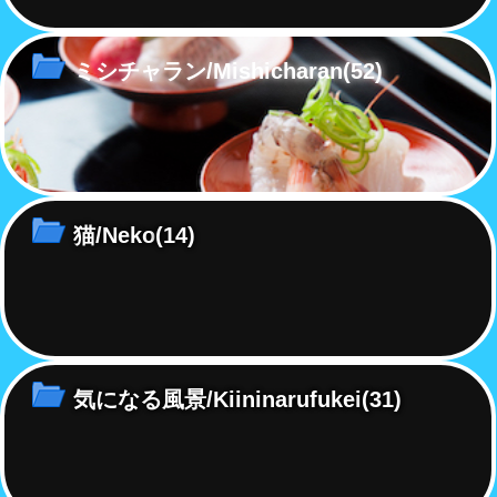
ミシチャラン/Mishicharan
(52)
猫/Neko
(14)
気になる風景/Kiininarufukei
(31)