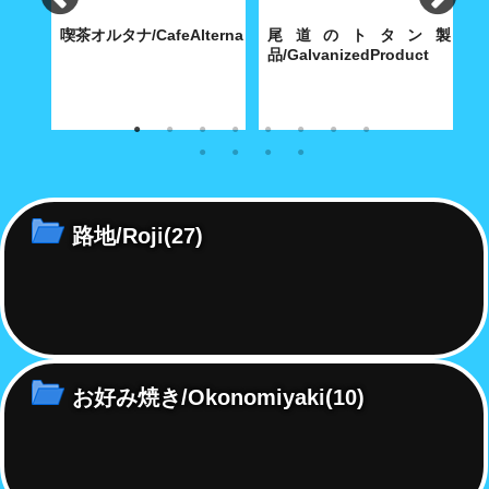
食
喫茶オルタナ/CafeAlterna
尾道のトタン製
iShokudo
品/GalvanizedProduct
B
食べ飽
八坂神社に通じる築島(明神)小
内海製作所(大正9年創業)が今
【
路に根付いた小さな喫茶店
も昭和30年代の機械で製造す
ち
る堅牢無比の手作り尾道トタ
ル
ン・グッズ
路地/Roji
(27)
お好み焼き/Okonomiyaki
(10)