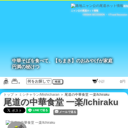
路地
ニャン公の尾道ホット情報
©BISAN SECESSION
・
©Travel Secession
中華そばを食べて、【ちまき】のおみやげが家庭
円満の秘けつ
円
検索
トップ
＞
ミシチャラン/Mishicharan
＞ 尾道の中華食堂 一楽/Ichiraku
尾道の中華食堂 一楽/Ichiraku
メールで送る