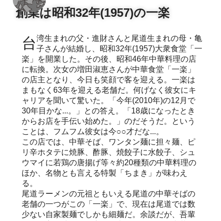
創業は昭和32年(1957)の一楽
台湾生まれの父・進財さんと尾道生まれの母・亀
子さんが結婚し、昭和32年(1957)大衆食堂「一
楽」を開業した。その後、昭和46年中華料理の店
に転換。次女の増田淑恵さんが中華食堂「一楽」
の店主となり、今日も笑顔で客を迎える。一楽は
まもなく63年を迎える老舗だ。何げなく彼女にキ
ャリアを聞いて驚いた。「今年(2010年)の12月で
30年目かな...。」との答え。「18歳になったとき
からお店を手伝い始めた。」のだそうだ。という
ことは、フムフム彼女は今○○才だな...。
この店では、中華そば、ワンタン麺に担々麺、ピ
リ辛ホタテに焼豚、酢豚、焼餃子に水餃子、シュ
ウマイに若鶏の唐揚げ等々約20種類の中華料理の
ほか、名物とも言える特製「ちまき」が味わえ
る。
尾道ラーメンの元祖ともいえる尾道の中華そばの
老舗の一つがこの「一楽」で、現在は尾道では数
少ない自家製麺でしかも細麺だ。余談だが、吾輩