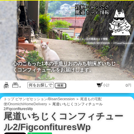
路地ニャン公の尾道ホット情報
©BISAN SECESSION
・
©Travel Secession
心のこもった1本の手造りおのみち朝捥ぎいちじ
くコンフィチュールをお届けします。
円
検索
トップ
ビサンゼセッション/BisanSecession
＞
尾道もの宅配
便/OnomichiHomeDelivery
＞ 尾道いちじくコンフィチュール
2/FigconfituresWp
尾道いちじくコンフィチュー
ル2/FigconfituresWp