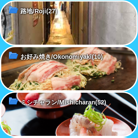
路地/Roji
(27)
お好み焼き/Okonomiyaki
(10)
ミシチャラン/Mishicharan
(52)