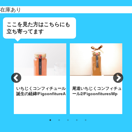
在庫あり
ここを見た方はこちらにも
立ち寄ってます
ン＆冷
いちじくコンフィチュール
尾道いちじくコンフィチュ
そば
誕生の経緯/FigconfitureA
ール2/FigconfituresWp
ー
a02_gift
やし中
尾道ブランドづくりで、発案し
心のこもった1本の手造りおの
手
マリア
た特産品のいちじくを付加価値
みち朝捥ぎいちじくコンフィチ
コ
味で
のあるものに
ュールをお届けします。
す