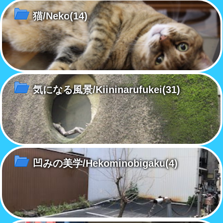
猫/Neko
(14)
気になる風景/Kiininarufukei
(31)
凹みの美学/Hekominobigaku
(4)