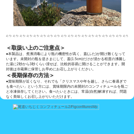
＜取扱い上のご注意点＞
●本製品は、煮沸消毒により瓶の機密性が高く、蓋(ふた)が開け難くなって
います。未開封の瓶を逆さまにして、蓋(1.5cm)だけが浸かる程度の沸騰し
た湯に2秒から3秒くらい浸せば、比較的容易に開けることができます。開
封後は冷蔵庫に保管しお早めにお召し上がりください。
＜長期保存の方法＞
●賞味期限が近くなり、それでも「クリスマスや年を越し、さらに春過ぎで
も食べたい」という方には、賞味期限内の未開封のコンフィチュールを瓶ご
と冷凍保存してください。食べたいときには、常温(自然)解凍すれば、問題
なく美味しくお召し上がりいただけます。