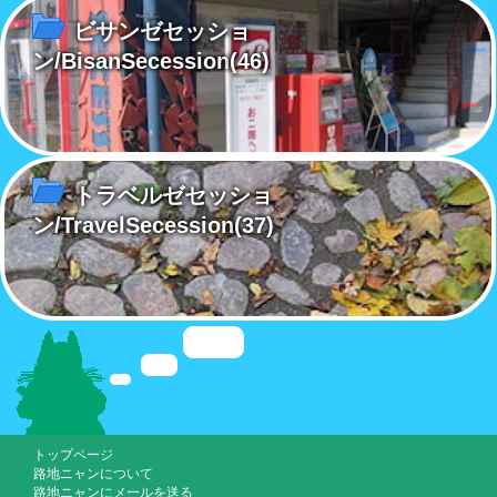
ビサンゼセッショ
ン/BisanSecession
(46)
トラベルゼセッショ
ン/TravelSecession
(37)
トップページ
路地ニャンについて
路地ニャンにメールを送る