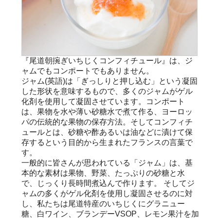
『尾道朝捥ぎいちじくコンフィチュール』は、ジ
ャムでもコンポートでもありません。
ジャム(英語)は「ぎっしりと押し込む」という凝固
した形状を意味するもので、多くのジャムがゲル
化剤を使用して凝固させています。コンポート
は、果物を水や薄い砂糖水で煮て作る、ヨーロッ
パの伝統的な果物の保存方法。そしてコンフィチ
ュールとは、砂糖や酢あるいは油などに漬けて保
存するという目的から生まれたフランスの言葉で
す。
一般的に皆さんが思われている「ジャム」は、基
本的な素材は果物、野菜、たっぷりの砂糖と水
で、じっくり長時間煮込んで作ります。 そしてジ
ャムの多くがゲル化剤を使用し凝固させるのに対
し、私たちは尾道特産のいちじくにグラニュー
糖、白ワイン、ブランデーVSOP、レモン果汁を加