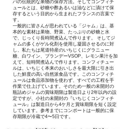
パの伝統的な果物の保存方法。そしてコンフィチ
ュールとは、砂糖や酢あるいは油などに漬けて保
存するという目的から生まれたフランスの言葉で
す。
一般的に皆さんが思われている「ジャム」は、基
本的な素材は果物、野菜、たっぷりの砂糖と水
で、じっくり長時間煮込んで作ります。 そしてジ
ャムの多くがゲル化剤を使用し凝固させるのに対
し、私たちは尾道特産のいちじくにグラニュー
糖、白ワイン、ブランデーVSOP、レモン果汁を加
えて、短時間煮込んで作ります。コンフィチュー
ルは、いちじく本来のおいしさを最大限に引き出
した鮮度の高い自然派食品です。このコンフィチ
ュールは食品添加物を使わず、すべての工程を手
作業で仕上げています。そのため一般の未開封の
瓶詰めジャムの賞味期限は製造日より2年以内の設
定ですが、小社の未開封の『いちじくコンフィチ
ュール』は製造日から4ケ月と賞味期限を短く設定
しています。参考までにコンポートは一般的に保
存期限が冷蔵で4〜5日です。