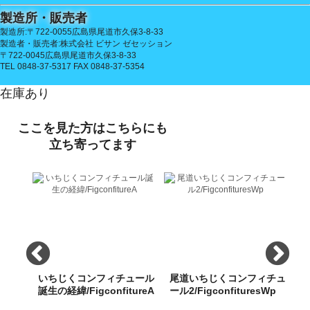
製造所・販売者
製造所:〒722-0055広島県尾道市久保3-8-33
製造者・販売者:株式会社 ビサン ゼセッション
〒722-0045広島県尾道市久保3-8-33
TEL 0848-37-5317 FAX 0848-37-5354
在庫あり
ここを見た方はこちらにも
立ち寄ってます
ン＆冷
いちじくコンフィチュール
尾道いちじくコンフィチュ
そば
誕生の経緯/FigconfitureA
ール2/FigconfituresWp
ー
a02_gift