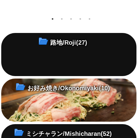
やし中
尾道ブランドづくりで、発案し
心のこもった1本の手造りおの
手
マリア
た特産品のいちじくを付加価値
みち朝捥ぎいちじくコンフィチ
コ
の味で
のあるものに
ュールをお届けします。
路地/Roji
(27)
お好み焼き/Okonomiyaki
(10)
ミシチャラン/Mishicharan
(52)