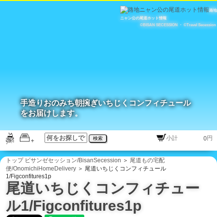
路地
ニャン公の尾道ホット情報
©BISAN SECESSION
・
©Travel Secession
手造りおのみち朝捥ぎいちじくコンフィチュール
をお届けします。
円
検索
トップ
ビサンゼセッション/BisanSecession
＞
尾道もの宅配
便/OnomichiHomeDelivery
＞ 尾道いちじくコンフィチュール
1/Figconfitures1p
尾道いちじくコンフィチュー
ル1/Figconfitures1p