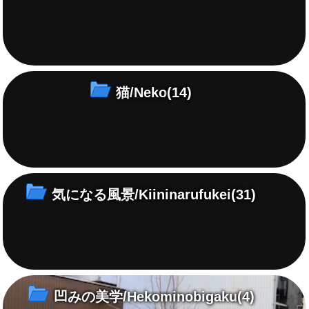
猫/Neko
(14)
気になる風景/Kiininarufukei
(31)
凹みの美学/Hekominobigaku
(4)