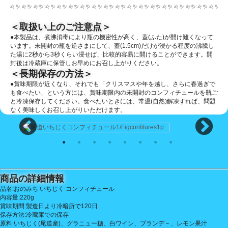
＜取扱い上のご注意点＞
●本製品は、煮沸消毒により瓶の機密性が高く、蓋(ふた)が開け難くなって
います。未開封の瓶を逆さまにして、蓋(1.5cm)だけが浸かる程度の沸騰し
た湯に2秒から3秒くらい浸せば、比較的容易に開けることができます。開
封後は冷蔵庫に保管しお早めにお召し上がりください。
＜長期保存の方法＞
●賞味期限が近くなり、それでも「クリスマスや年を越し、さらに春過ぎで
も食べたい」という方には、賞味期限内の未開封のコンフィチュールを瓶ご
と冷凍保存してください。食べたいときには、常温(自然)解凍すれば、問題
なく美味しくお召し上がりいただけます。
商品の詳細情報
品名:おのみち いちじく コンフィチュール
内容量:220g
賞味期間:製造日より冷暗所で120日
保存方法:冷蔵庫での保存
原料:いちじく(尾道産)、グラニュー糖、白ワイン、ブランデ－、レモン果汁