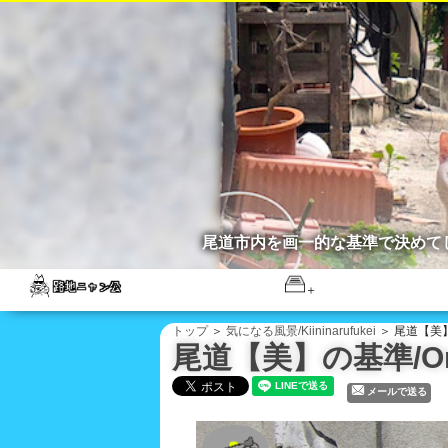
尾道市内を画一的な基準で決めて
トップ
＞
気になる風景/Kiininarufukei
＞ 尾道【美】の基
尾道【美】の基準/Onom
メールで送る