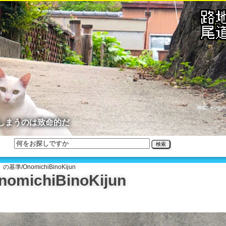
路地ニャン公の
しまうのは致命的だ
検索
準/OnomichiBinoKijun
ichiBinoKijun