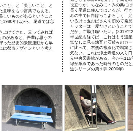
役立つか。ちなみに凹みの奥には
いこと」と「美しいこと」と
長く尾道に住んではいるが、行き
た意味をもつ言葉でもある。
みの中で日向ぼっこよろしく、足
美しいものがあるということ
いる肝っ玉おばさんを初めて発見!
1980年代から、尾道では忘
ャッターは一度だけということで
だが、ご勘弁願いたい。(2019年2
き上げてきた、云ってみれば
半世紀も経てば、これはもう遺産
ものがあると、吾輩は思うの
気なしに見る煉瓦と石積みのガー
守った歴史的景観運動から早
に比べて、右側の複線化で増築さ
には都市デザインという考え
気ない。これは浄土寺道の入り口
立中央図書館がある。今から115
線が単線であった時分のものだと
道シリーズの第１弾 2006年)