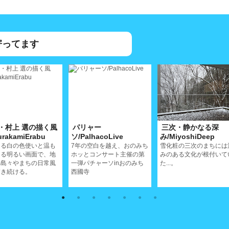
寄ってます
・村上 選の描く風
パリャー
三次・静かなる深
rakamiErabu
ソ/PalhacoLive
み/MiyoshiDeep
ある白の色使いと温も
7年の空白を越え、おのみち
雪化粧の三次のまちには
ある明るい画面で、地
ホッとコンサート主催の第
みのある文化が根付いて
の島々やまちの日常風
一弾パチャーソinおのみち
た...。
描き続ける。
西國寺