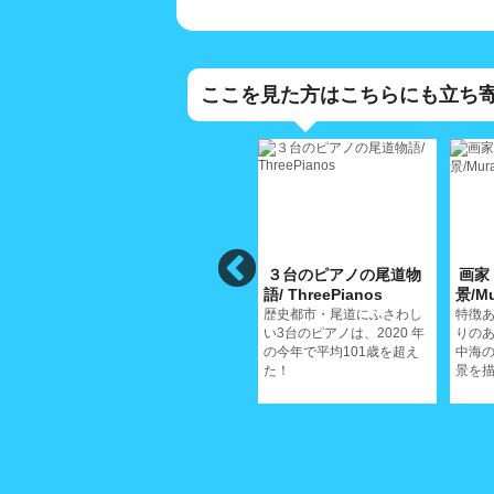
ここを見た方はこちらにも立ち
遺
西郷寺/SaigojiTemple
３台のピアノの尾道物
画家
noNichijoisan
語/ ThreePianos
景/Mu
鳴き龍天井で有名な西郷寺
に舞い散る桜の美しいさは
、深み
歴史都市・尾道にふさわし
特徴
格別だ
ていく
い3台のピアノは、2020 年
りの
の今年で平均101歳を超え
中海
た！
景を