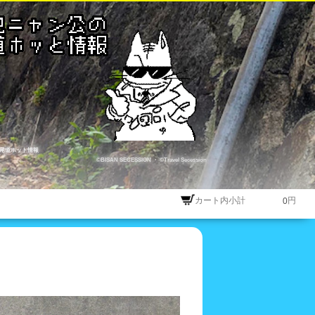
尾道ホット情報
©BISAN SECESSION
・
©Travel Secession
カート内小計
円