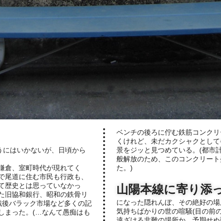
ベンチの後ろに佇む鉄筋コンクリ
くけれど、未だカクシャクとして
うにはいかないが、日頃から
景をジッと見つめている。(都市
般解放のため、このコンクリート壁
鎌倉、室町時代が現れてく
た。)
で尾道に住む市民も行政も、
て歴史とは思っていなかっ
山陽本線に寄り添
た旧協和銀行、昭和の鉄骨リ
になった隠れんぼ、その絶好の場
戦後バラック市場など多くの記
気持ちばかりの世の喧騒(目の前の
しまった。(…なんて愚痴はも
遠ざける非難の場所か、予期せぬ