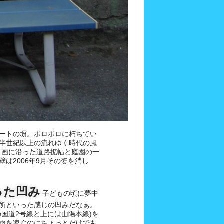
ートの塀。ボロボロに朽ちてい
半世紀以上の流れゆく時代の風
計画に沿った道路拡幅と庭園の一
は2006年9月その姿を消し
った凹み
子どもの頃に夢中
所といった感じの凹みだなぁ。
国道2号線と上には山陽本線)を
雨を凌ぐのにちょっとだけでも