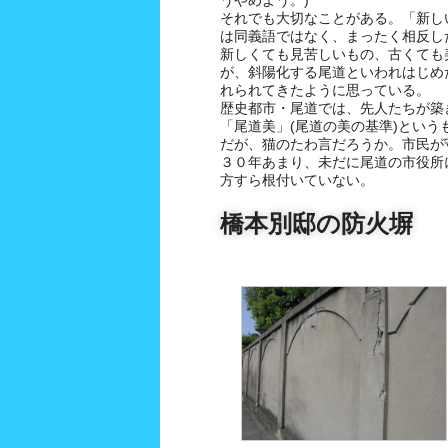
うやめよう。)
それでも大切なことがある。「新し
は同義語ではなく、まったく相反し
新しくても見苦しいもの、古くても
が、斜陽化する尾道といわれはじめた
れられてきたように思っている。
歴史都市・尾道では、先人たちが築
「尾道美」(尾道の美の基準)という
だが、猫のたわ言だろうか。市民が
３０年あまり、未だに尾道の市役所
方すら根付いていない。
橋本別邸の防火塀