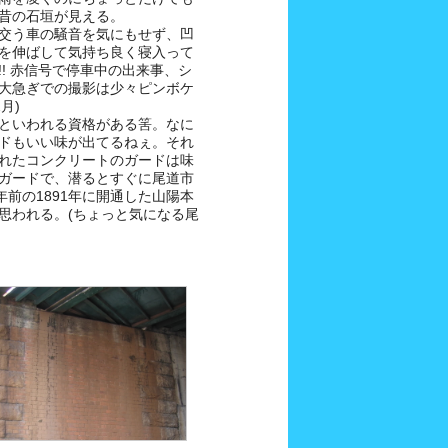
昔の石垣が見える。
交う車の騒音を気にもせず、凹
を伸ばして気持ち良く寝入って
! 赤信号で停車中の出来事、シ
大急ぎでの撮影は少々ピンボケ
月)
といわれる資格がある筈。なに
ドもいい味が出てるねぇ。それ
れたコンクリートのガードは味
ガードで、潜るとすぐに尾道市
年前の1891年に開通した山陽本
思われる。(ちょっと気になる尾