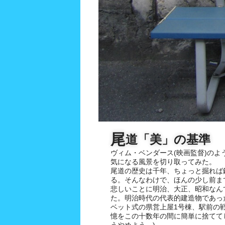
尾
道「美」の基準
ヴィム・ベンダース(映画監督)のよ
気になる風景を切り取ってみた。
尾道の歴史は千年、ちょっと掘れば
る。そんなわけで、ほんの少し前ま
悲しいことに明治、大正、昭和なん
た。明治時代の代表的建造物であっ
ベット式の県営上屋1号棟、駅前の
憶をこの十数年の間に簡単に捨てて