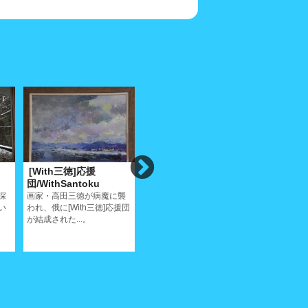
[With三徳]応援
イリーナメジューエワ
白いサテ
団/WithSantoku
ピアノリサイタ
音楽/ Mak
ル/IrinaPiano
深
画家・高田三徳が病魔に襲
サティが生
い
われ、俄に[With三徳]応援団
ールと尾道
こんな贅沢なピアノリサイ
が結成された...。
タルはちょっとないだろう
ね...。