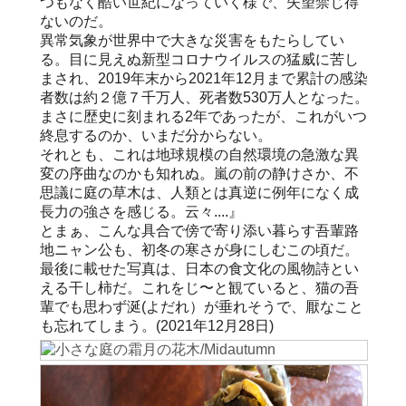
つもなく酷い世紀になっていく様で、失望禁じ得
ないのだ。
異常気象が世界中で大きな災害をもたらしてい
る。目に見えぬ新型コロナウイルスの猛威に苦し
まされ、2019年末から2021年12月まで累計の感染
者数は約２億７千万人、死者数530万人となった。
まさに歴史に刻まれる2年であったが、これがいつ
終息するのか、いまだ分からない。
それとも、これは地球規模の自然環境の急激な異
変の序曲なのかも知れぬ。嵐の前の静けさか、不
思議に庭の草木は、人類とは真逆に例年になく成
長力の強さを感じる。云々....』
とまぁ、こんな具合で傍で寄り添い暮らす吾輩路
地ニャン公も、初冬の寒さが身にしむこの頃だ。
最後に載せた写真は、日本の食文化の風物詩とい
える干し柿だ。これをじ〜と観ていると、猫の吾
輩でも思わず涎(よだれ）が垂れそうで、厭なこと
も忘れてしまう。(2021年12月28日)