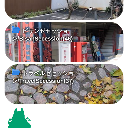
ビサンゼセッショ
ン/BisanSecession
(46)
トラベルゼセッショ
ン/TravelSecession
(37)