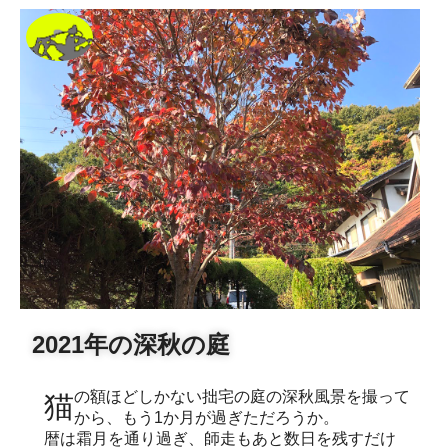
2021年の深秋の庭
猫の額ほどしかない拙宅の庭の深秋風景を撮って
から、もう1か月が過ぎただろうか。
暦は霜月を通り過ぎ、師走もあと数日を残すだけ