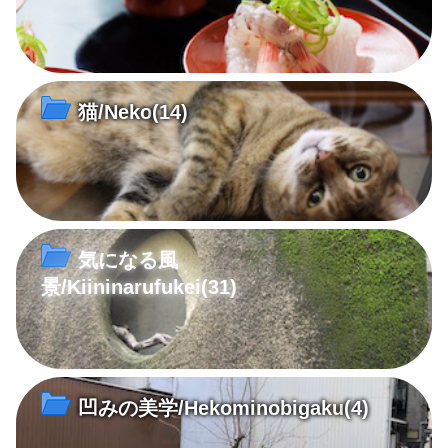
猫/Neko
(14)
気になる風
景/Kiininarufukei
(31)
凹みの美学/Hekominobigaku
(4)