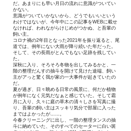
だ。あまりにも早い月日の流れに意識がついてい
かない。
意識がついていかないから、どうでもいいという
わけではないが、今年中にこの記事をWEBに載せ
なければ、われながらけじめがつかぬ、と吾輩の
飼い主。
コロナ禍の2年目となった2021年を振り返ると、尾
道では、例年にない大雨が降り続いた年だった。
そして、その長雨がとんでもない足跡を残してい
た。
深秋に入り、そろそろ冬物を出してみるかと、一
階の整理だんすの抽斗を開けて見けた途端、飼い
主がアっと驚く我が家の一大事件が起きていたの
だ。
夏が過ぎ、日々眺める日常の風景に、何だか植物
が例年になく元気だなぁと感じていた。そして霜
月に入り、久々に庭の草木の清々しさを写真に撮
り、吾輩の飼い主はスッキリ気分で部屋に入った
まではよかったが……。
今春クリーニングに出し、一階の整理タンスの抽
斗に納めていた、そのすべてのセーターに白い斑