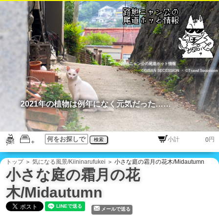
路地ニャン公の尾道ホット情報
©BISAN SECESSION
・
©Travel Secession
2021年の植物は例年になく元気だった……
円
検索
トップ
＞
気になる風景/Kiininarufukei
＞ 小さな庭の霜月の花木/Midautumn
小さな庭の霜月の花
木/Midautumn
メールで送る