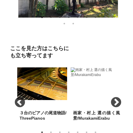
ここを見た方はこちらに
も立ち寄ってます
mple
３台のピアノの尾道物語/
画家・村上 選の描く風
パリ
ThreePianos
景/MurakamiErabu