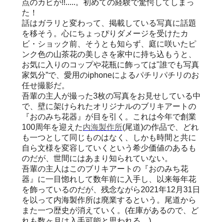
点のカビが!!.....。初めての経験で驚愕してしまっ
た！
話はガラリと変わって、掲載している写真に話題
を移そう。心にちょっぴりダメージを受けたカ
ビ・ショック前、そうとも知らず、庭に咲いたピ
ンク色の山茶花の美しさを家中に持ち込もうと、
お気に入りのコップや花瓶に飾っては"誰でも写真
家気分”で、愛用のiphoneによるパチリパチリのお
任せ撮影だ。
吾輩の主人が撮った3枚の写真をお見せしている中
で、壁に架けられたオリジナルのブリキアートの
『おのみち花器』が目を引く。これは今年で創業
100周年を迎えた
内海製作所
(尾道)の作品で、どれ
も一つとして同じものはなく、しかも時間と共に
自ら文様を変容していくという希少価値のあるも
のだが、世間にはあまり知られていない。
吾輩の主人はこのブリキアートの『おのみち花
器』に一目惚れして数年前に入手し、以来毎年花
を飾っているのだが、残念ながら2021年12月31日
を以って内海製作所は廃業するという。尾道から
また一つ歴史が消えていく。(在庫があるので、ど
れも数ヶ月は入手可能と思われる。)