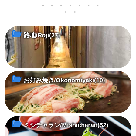
西郷寺に
歴史都市・尾道にふさわしい
特徴ある白の色使いと温もり
7年
さは格別
3台のピアノは、2020 年の今
のある明るい画面で、地中海
ホッ
年で平均101歳を超えた！
の島々やまちの日常風景を描
弾パ
き続ける。
寺
路地/Roji
(27)
お好み焼き/Okonomiyaki
(10)
ミシチャラン/Mishicharan
(52)