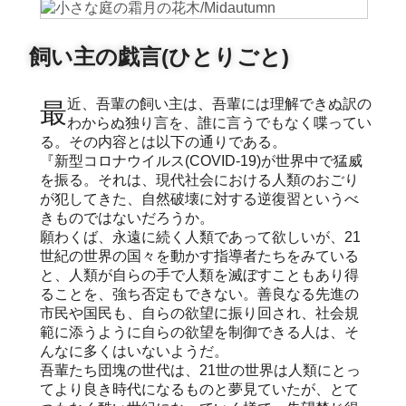
飼い主の戯言(ひとりごと)
最近、吾輩の飼い主は、吾輩には理解できぬ訳の
わからぬ独り言を、誰に言うでもなく喋ってい
る。その内容とは以下の通りである。
『新型コロナウイルス(COVID-19)が世界中で猛威
を振る。それは、現代社会における人類のおごり
が犯してきた、自然破壊に対する逆復習というべ
きものではないだろうか。
願わくば、永遠に続く人類であって欲しいが、21
世紀の世界の国々を動かす指導者たちをみている
と、人類が自らの手で人類を滅ぼすこともあり得
ることを、強ち否定もできない。善良なる先進の
市民や国民も、自らの欲望に振り回され、社会規
範に添うように自らの欲望を制御できる人は、そ
んなに多くはいないようだ。
吾輩たち団塊の世代は、21世の世界は人類にとっ
てより良き時代になるものと夢見ていたが、とて