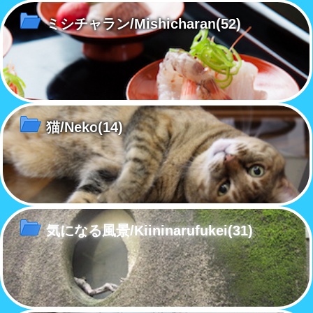
ミシチャラン/Mishicharan
(52)
猫/Neko
(14)
気になる風景/Kiininarufukei
(31)