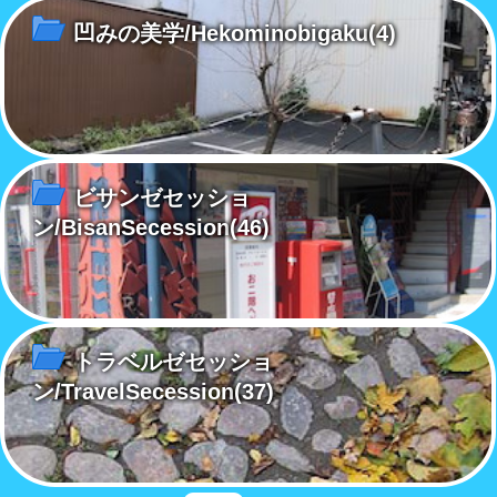
凹みの美学/Hekominobigaku
(4)
ビサンゼセッショ
ン/BisanSecession
(46)
トラベルゼセッショ
ン/TravelSecession
(37)