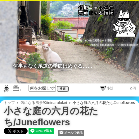
路地ニャン公の尾道ホット情報
©BISAN SECESSION
・
©Travel Secession
何事もなく尾道の季節はめぐる……
円
検索
トップ
＞
気になる風景/Kiininarufukei
＞ 小さな庭の六月の花たち/Juneflowers
小さな庭の六月の花た
ち/Juneflowers
メールで送る