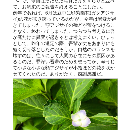
で、今回はただただ写真だけをずらりと並べ
て、お約束のご報告を終えることにしたい。
例年であれば、6月は庭中に額紫陽花(ガクアジサ
イ)の花が咲き誇っているのだが、今年は異変が起
きてしまった。額アジサイの殆どが蕾をつけるこ
となく、終わってしまった。つらつら考えるに吾
が庭だけに異変が起きるとは考えにくい。ひょっ
として、昨年の選定の際、吾輩が丈をあまりにも
短く切り落としたのだろうか。自然のバランスを
壊すのは、往々にして人間の存在にその原因があ
るものだ。罪深い吾輩のためを想ってか、辛うじ
て小さな小さな額アジサイが小指ほどの花を咲か
せてくれたのだ。ありがたく、感謝感謝だ。