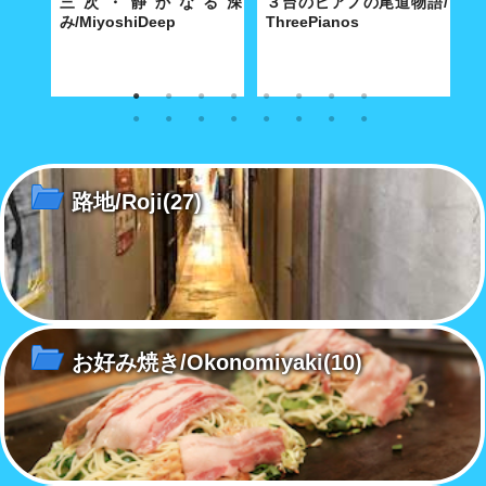
e
三次・静かなる深
３台のピアノの尾道物語/
み/MiyoshiDeep
ThreePianos
景
寺に舞
雪化粧の三次のまちには深みの
歴史都市・尾道にふさわしい3
特
別だ
ある文化が根付いていた...。
台のピアノは、2020 年の今年
あ
で平均101歳を超えた！
島
け
路地/Roji
(27)
お好み焼き/Okonomiyaki
(10)