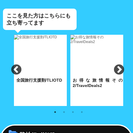
ここを見た方はこちらにも
立ち寄ってます
く表
全国旅行支援割/TLIOTD
お得な旅情報その
rcial
2/TravelDeals2
内
知っておきたい全国旅行支援割
知っておきたいお得な旅情報を
総
の最新情報を掲載いたします。
掲載いたします。
営
広