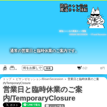
路地ニャン公の尾道ホット情報
©BISAN SECESSION
・
©Travel Secession
通常の営業日と臨時休業のご案内です。
円
検索
トップ
＞
ビサンゼセッション/BisanSecession
＞ 営業日と臨時休業のご案
内/TemporaryClosure
営業日と臨時休業のご案
内/TemporaryClosure
メールで送る