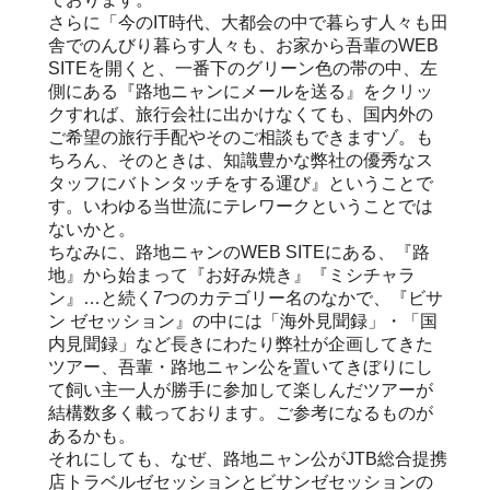
さらに「今のIT時代、大都会の中で暮らす人々も田
舎でのんびり暮らす人々も、お家から吾輩のWEB
SITEを開くと、一番下のグリーン色の帯の中、左
側にある『路地ニャンにメールを送る』をクリッ
クすれば、旅行会社に出かけなくても、国内外の
ご希望の旅行手配やそのご相談もできますゾ。も
ちろん、そのときは、知識豊かな弊社の優秀なス
タッフにバトンタッチをする運び』ということで
す。いわゆる当世流にテレワークということでは
ないかと。
ちなみに、路地ニャンのWEB SITEにある、『路
地』から始まって『お好み焼き』『ミシチャラ
ン』…と続く7つのカテゴリー名のなかで、『ビサ
ン ゼセッション』の中には「海外見聞録」・「国
内見聞録」など長きにわたり弊社が企画してきた
ツアー、吾輩・路地ニャン公を置いてきぼりにし
て飼い主一人が勝手に参加して楽しんだツアーが
結構数多く載っております。ご参考になるものが
あるかも。
それにしても、なぜ、路地ニャン公がJTB総合提携
店トラベルゼセッションとビサンゼセッションの