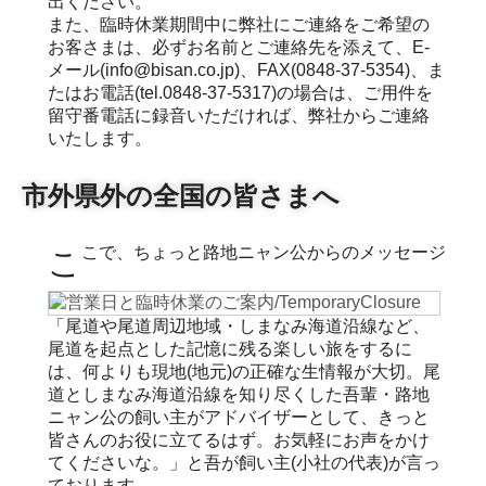
出ください。
また、臨時休業期間中に弊社にご連絡をご希望の
お客さまは、必ずお名前とご連絡先を添えて、E-
メール(info@bisan.co.jp)、FAX(0848-37-5354)、ま
たはお電話(tel.0848-37-5317)の場合は、ご用件を
留守番電話に録音いただければ、弊社からご連絡
いたします。
市外県外の全国の皆さまへ
ここで、ちょっと路地ニャン公からのメッセージ
「尾道や尾道周辺地域・しまなみ海道沿線など、
尾道を起点とした記憶に残る楽しい旅をするに
は、何よりも現地(地元)の正確な生情報が大切。尾
道としまなみ海道沿線を知り尽くした吾輩・路地
ニャン公の飼い主がアドバイザーとして、きっと
皆さんのお役に立てるはず。お気軽にお声をかけ
てくださいな。」と吾が飼い主(小社の代表)が言っ
ております。