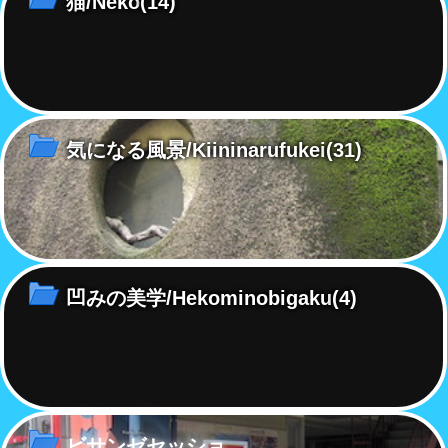
猫/Neko
(14)
気になる風景/Kiininarufukei
(31)
凹みの美学/Hekominobigaku
(4)
ビサンゼセッショ