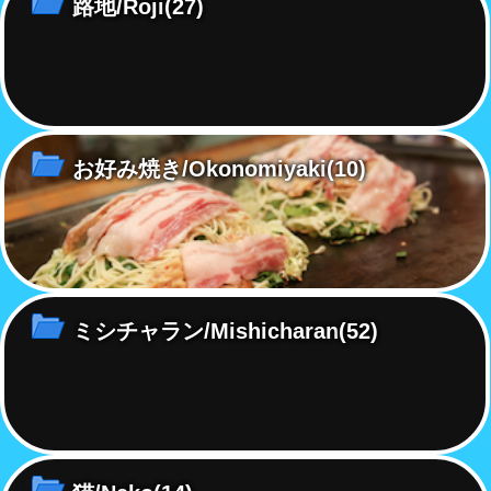
路地/Roji
(27)
お好み焼き/Okonomiyaki
(10)
ミシチャラン/Mishicharan
(52)