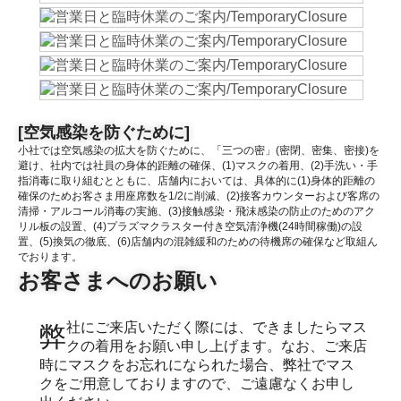
[空気感染を防ぐために]
小社では空気感染の拡大を防ぐために、「三つの密」(密閉、密集、密接)を
避け、社内では社員の身体的距離の確保、(1)マスクの着用、(2)手洗い・手
指消毒に取り組むとともに、店舗内においては、具体的に(1)身体的距離の
確保のためお客さま用座席数を1/2に削減、(2)接客カウンターおよび客席の
清掃・アルコール消毒の実施、(3)接触感染・飛沫感染の防止のためのアク
リル板の設置、(4)プラズマクラスター付き空気清浄機(24時間稼働)の設
置、(5)換気の徹底、(6)店舗内の混雑緩和のための待機席の確保など取組ん
でおります。
お客さまへのお願い
弊社にご来店いただく際には、できましたらマス
クの着用をお願い申し上げます。なお、ご来店
時にマスクをお忘れになられた場合、弊社でマス
クをご用意しておりますので、ご遠慮なくお申し