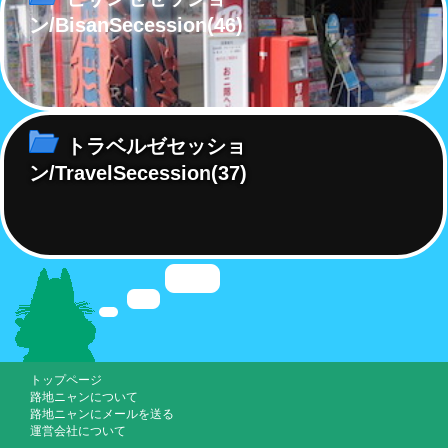
ン/BisanSecession
(46)
トラベルゼセッショ
ン/TravelSecession
(37)
トップページ
路地ニャンについて
路地ニャンにメールを送る
運営会社について