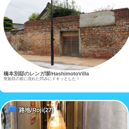
橋本別邸のレンガ塀/HashimotoVilla
突如目の前に現れた凹みにドキッとした！
路地/Roji
(27)