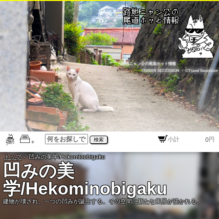
路地ニャン公の尾道ホット情報
©BISAN SECESSION
・
©Travel Secession
円
検索
トップ
＞ 凹みの美学/Hekominobigaku
凹みの美
学/Hekominobigaku
建物が壊され、一つの凹みが誕生する。その空間に新たな風景が描かれる。