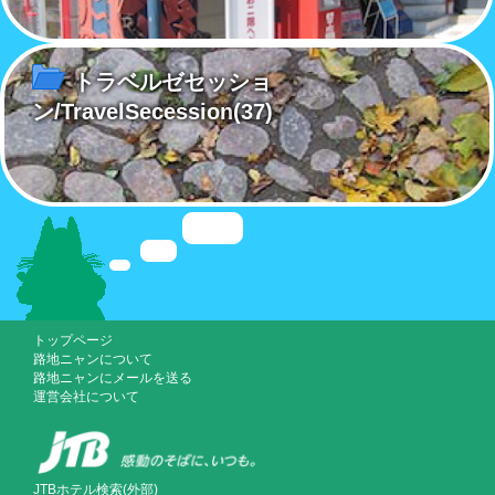
トラベルゼセッショ
ン/TravelSecession
(37)
トップページ
路地ニャンについて
路地ニャンにメールを送る
運営会社について
JTBホテル検索(外部)