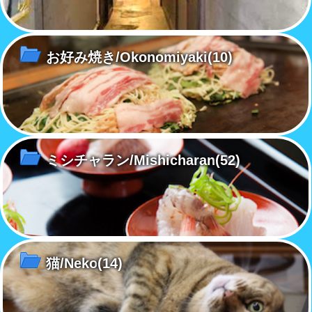
お好み焼き/Okonomiyaki
(10)
ミシチャラン/Mishicharan
(52)
猫/Neko
(14)