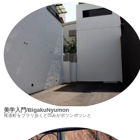
美学入門/BigakuNyumon
尾道町をブラリ歩くと凹みがポツンポツンと