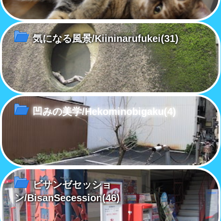
気になる風景/Kiininarufukei
(31)
凹みの美学/Hekominobigaku
(4)
ビサンゼセッショ
ン/BisanSecession
(46)