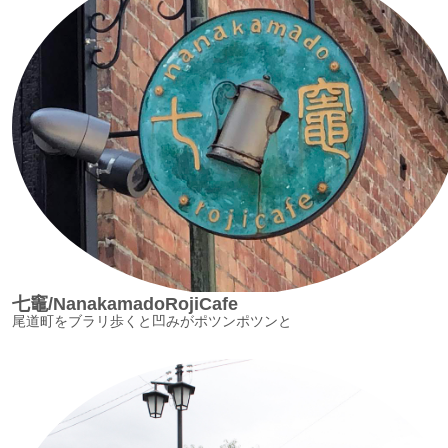
七竈/NanakamadoRojiCafe
尾道町をブラリ歩くと凹みがポツンポツンと