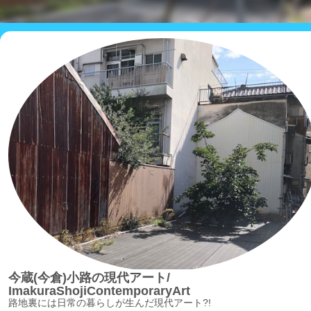
今蔵(今倉)小路の現代アート/
ImakuraShojiContemporaryArt
路地裏には日常の暮らしが生んだ現代アート?!