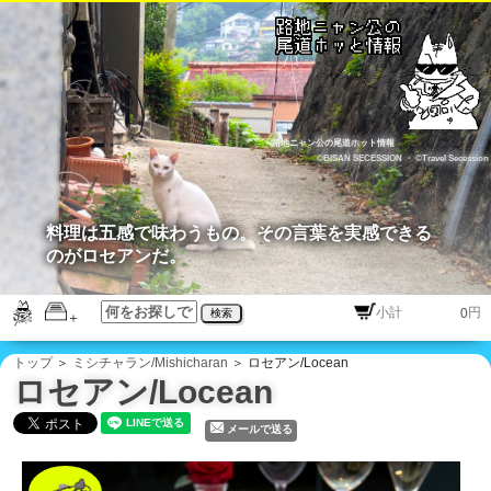
路地ニャン公の尾道ホット情報
©BISAN SECESSION
・
©Travel Secession
料理は五感で味わうもの。その言葉を実感できる
のがロセアンだ。
円
検索
トップ
＞
ミシチャラン/Mishicharan
＞ ロセアン/Locean
ロセアン/Locean
メールで送る