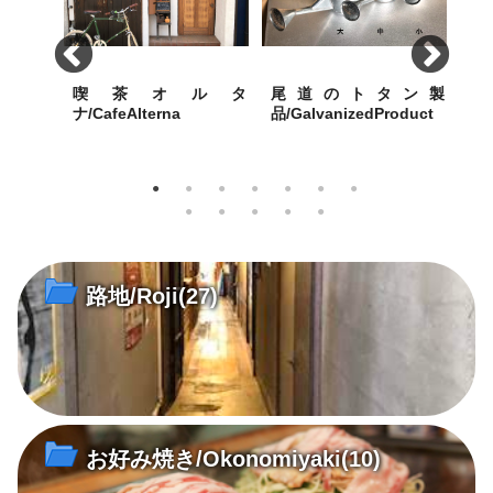
吉食
喫茶オルタ
尾道のトタン製
い
ichiShokudo
ナ/CafeAlterna
品/GalvanizedProduct
ルB
ても食べ
八坂神社に通じる築島(明神)
内海製作所(大正9年創業)が
【食
小路に根付いた小さな喫茶店
今も昭和30年代の機械で製造
いち
する堅牢無比の手作り尾道ト
ュー
タン・グッズ
路地/Roji
(27)
お好み焼き/Okonomiyaki
(10)