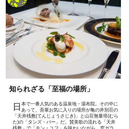
知られざる「至福の場所」
日本で一番人気のある温泉地・湯布院。その中に
あって、吾輩お気に入りの場所が亀の井別荘の
「天井桟敷(てんじょうさじき)」と山荘無量塔(むら
た)の「タンズ・バー」だ。賛美歌の流れる「天井
桟敷」で「モン・ユフ」を味わいながら、窓ガラ