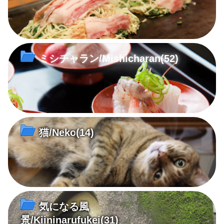
ミシチャラン/Mishicharan
(52)
猫/Neko
(14)
気になる風
景/Kiininarufukei
(31)