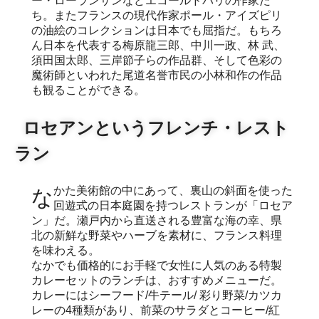
ー・ローランサンなどエコールドパリの作家た
ち。またフランスの現代作家ポール・アイズピリ
の油絵のコレクションは日本でも屈指だ。もちろ
ん日本を代表する梅原龍三郎、中川一政、林 武、
須田国太郎、三岸節子らの作品群、そして色彩の
魔術師といわれた尾道名誉市民の小林和作の作品
も観ることができる。
ロセアンというフレンチ・レスト
ラン
なかた美術館の中にあって、裏山の斜面を使った
回遊式の日本庭園を持つレストランが「ロセア
ン」だ。瀬戸内から直送される豊富な海の幸、県
北の新鮮な野菜やハーブを素材に、フランス料理
を味わえる。
なかでも価格的にお手軽で女性に人気のある特製
カレーセットのランチは、おすすめメニューだ。
カレーにはシーフード/牛テール/ 彩り野菜/カツカ
レーの4種類があり、前菜のサラダとコーヒー/紅