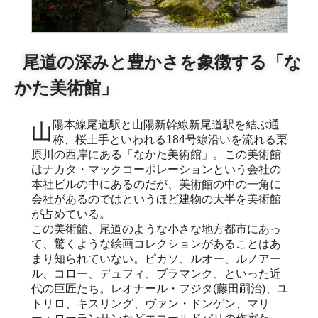
尾道の深みと豊かさを象徴する「な
かた美術館」
山陽本線尾道駅と山陽新幹線新尾道駅を結ぶ通
称、桜土手といわれる184号線沿いを流れる栗
原川の西岸にある「なかた美術館」。この美術館
はナカタ・マックコーポレーションという会社の
本社ビルの中にあるのだが、美術館の中の一角に
会社があるのではというほど建物の大半を美術館
が占めている。
この美術館、尾道のような小さな地方都市にあっ
て、驚くような絵画コレクションがあることはあ
まり知られていない。ピカソ、ルオー、ルノアー
ル、コロー、デュフィ、ブラマンク、といった近
代の巨匠たち。レオナール・フジタ(藤田嗣治)、ユ
トリロ、キスリング、ヴァン・ドンゲン、マリ