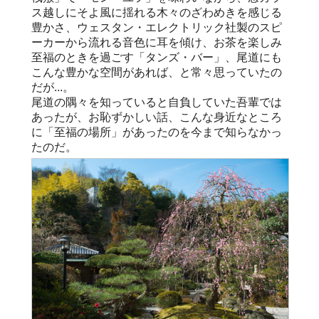
ス越しにそよ風に揺れる木々のざわめきを感じる
豊かさ、ウェスタン・エレクトリック社製のスピ
ーカーから流れる音色に耳を傾け、お茶を楽しみ
至福のときを過ごす「タンズ・バー」、尾道にも
こんな豊かな空間があれば、と常々思っていたの
だが...。
尾道の隅々を知っていると自負していた吾輩では
あったが、お恥ずかしい話、こんな身近なところ
に「至福の場所」があったのを今まで知らなかっ
たのだ。