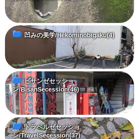
凹みの美学/Hekominobigaku
(4)
ビサンゼセッショ
ン/BisanSecession
(46)
トラベルゼセッショ
ン/TravelSecession
(37)