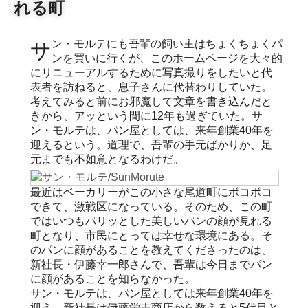
れる町
サン・モルテにも吾輩の飼い主はちょくちょくパ
ンを買いに行くが、このホームページを大々的
にリニューアルするために写真撮りをしたいと代
表者を訪ねると、息子さんに代替わりしていた。
考えてみると前にお邪魔して文章を書き込んだと
きから、アッという間に12年も過ぎていた。サ
ン・モルテは、パン屋としては、来年創業40年を
迎えるという。道理で、吾輩の手元ばかりか、足
元までも不如意となるわけだ。
最近はベーカリーがこの小さな尾道町にボコボコ
できて、激戦区になっている。そのため、この町
ではいつもパリッとした美しいパンの顔が見れる
町となり、市民にとっては幸せな環境にある。そ
のパンに顔があることを教えてくださったのは、
新社長・伊藤幸一郎さんで、吾輩は今日までパン
に顔があることを知らなかった。
サン・モルテは、パン屋としては来年創業40年を
迎え、新社長は伊藤栄吉商店から数えると5代目と