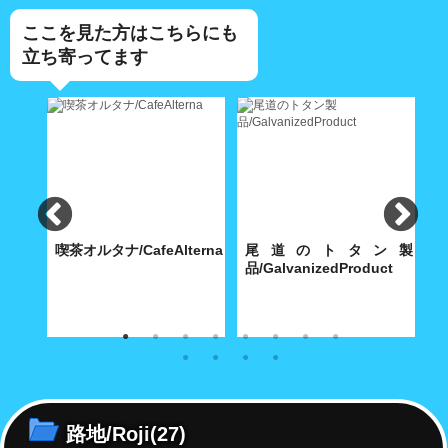
ここを見た方はこちらにも
立ち寄ってます
食
喫茶オルタナ/CafeAlterna
尾道のトタン製
iShokudo
品/GalvanizedProduct
B
食べ飽
八坂神社に通じる築島(明神)小
内海製作所(大正9年創業)が今
【
路に根付いた小さな喫茶店
も昭和30年代の機械で製造す
ち
る堅牢無比の手作り尾道トタ
ル
ン・グッズ
路地/Roji
(27)