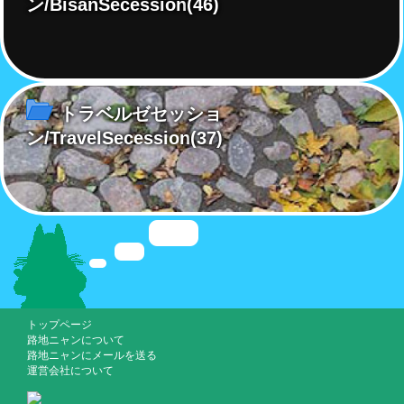
ン/BisanSecession
(46)
トラベルゼセッショ
ン/TravelSecession
(37)
トップページ
路地ニャンについて
路地ニャンにメールを送る
運営会社について