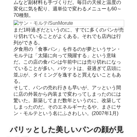
ムなど副材料も手づくりだ。毎日の天候と温度の
変化に気を配り、週単位で変わるメニューも60～
70種類。
まだ1時過ぎだというのに、すでに多くのパンが売
り切れていることがよくある。それでも店内は行
列ができる。
夕食用の「食事パン」を作るのが夢というサン・
モルテは「太陽に向って飛躍する」という意味
だ。この店の食パンは午前中には売り切れになっ
ていることが多い。バケットは、昼過ぎて店頭に
並ぶが、タイミングを逸すると買えないこともあ
る。
そして、パンの売れ行きも早いが、アッという間
に店の外装から内装まで変わってしまったのには
驚いた。新築してまだ数年というのに、改築して
しまったのだ。そのエネルギーたるや、まさにサ
ン・モルテという名にふさわしい。(2007年1月)
パリッとした美しいパンの顔が見