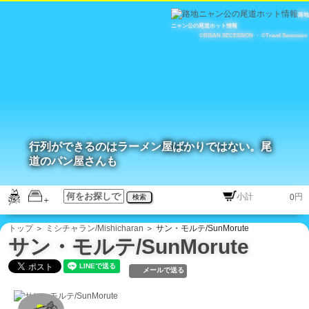
路地
ニャン公の尾道ホット情報
©BISAN SECESSION
・
©Travel Secession
行列ができるのはラーメン屋ばかりではない。尾
道のパン屋さんも
円
検索
トップ
＞
ミシチャラン/Mishicharan
＞ サン・モルテ/SunMorute
サン・モルテ/SunMorute
メールで送る