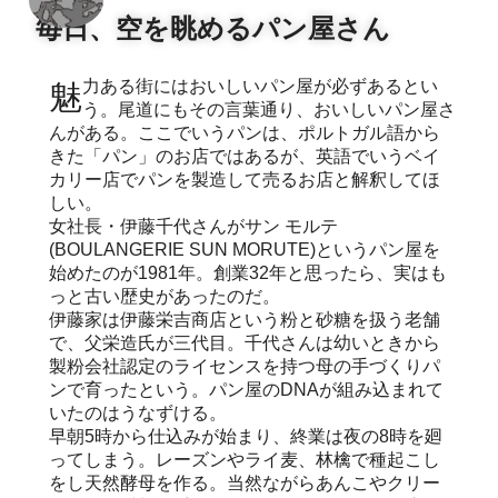
毎日、空を眺めるパン屋さん
魅力ある街にはおいしいパン屋が必ずあるとい
う。尾道にもその言葉通り、おいしいパン屋さ
んがある。ここでいうパンは、ポルトガル語から
きた「パン」のお店ではあるが、英語でいうベイ
カリー店でパンを製造して売るお店と解釈してほ
しい。
女社長・伊藤千代さんがサン モルテ
(BOULANGERIE SUN MORUTE)というパン屋を
始めたのが1981年。創業32年と思ったら、実はも
っと古い歴史があったのだ。
伊藤家は伊藤栄吉商店という粉と砂糖を扱う老舗
で、父栄造氏が三代目。千代さんは幼いときから
製粉会社認定のライセンスを持つ母の手づくりパ
ンで育ったという。パン屋のDNAが組み込まれて
いたのはうなずける。
早朝5時から仕込みが始まり、終業は夜の8時を廻
ってしまう。レーズンやライ麦、林檎で種起こし
をし天然酵母を作る。当然ながらあんこやクリー