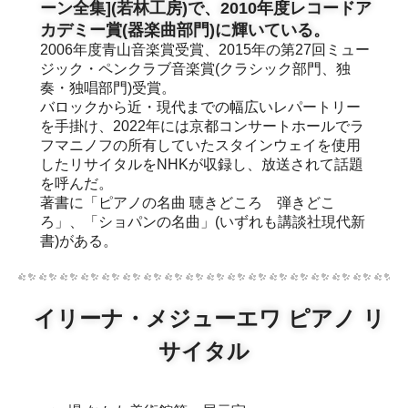
ーン全集](若林工房)で、2010年度レコードア
カデミー賞(器楽曲部門)に輝いている。
2006年度青山音楽賞受賞、2015年の第27回ミュー
ジック・ペンクラブ音楽賞(クラシック部門、独
奏・独唱部門)受賞。
バロックから近・現代までの幅広いレパートリー
を手掛け、2022年には京都コンサートホールでラ
フマニノフの所有していたスタインウェイを使用
したリサイタルをNHKが収録し、放送されて話題
を呼んだ。
著書に「ピアノの名曲 聴きどころ 弾きどこ
ろ」、「ショパンの名曲」(いずれも講談社現代新
書)がある。
イリーナ・メジューエワ ピアノ リ
サイタル