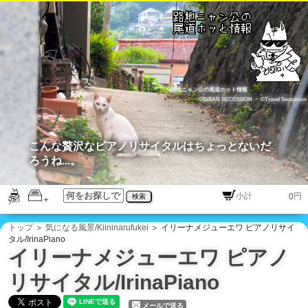
路地ニャン公の尾道ホット情報
©BISAN SECESSION
・
©Travel Secession
こんな贅沢なピアノリサイタルはちょっとないだ
ろうね...。
円
検索
トップ
＞
気になる風景/Kiininarufukei
＞ イリーナメジューエワ ピアノリサイ
タル/IrinaPiano
イリーナメジューエワ ピアノ
リサイタル/IrinaPiano
メールで送る