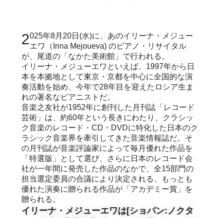
2025年8月20日(水)に、あのイリーナ・メジュー
エワ（Irina Mejoueva) のピアノ・リサイタル
が、尾道の「なかた美術館」で行われる。
イリーナ・メジューエワといえば、1997年から日
本を本拠地として東京・京都を中心に全国的な演
奏活動を始め、今年で28年目を迎えたロシア生ま
れの著名なピアニストだ。
音楽之友社が1952年に創刊した月刊誌「レコード
芸術」は、約60年という長きにわたり、クラシッ
ク音楽のレコード・CD・DVDに特化した日本のク
ラシック音楽界を牽引してきた音楽情報誌だ。そ
の月刊誌が音楽評論家によって毎月優れた作品を
「特選版」として選び、さらに日本のレコード会
社が一年間に発売した作品のなかで、全15部門の
担当選定委員の合議により決定される、もっとも
優れた演奏に贈られる作品が「アカデミー賞」を
贈られる。
イリーナ・メジューエワは[ショパン:ノクタ