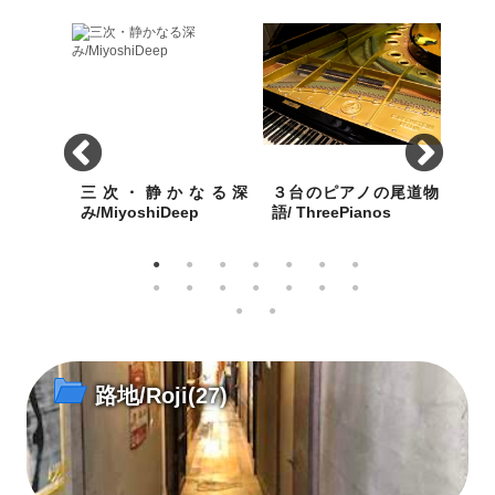
Temple
三次・静かなる深
３台のピアノの尾道物
画家
み/MiyoshiDeep
語/ ThreePianos
景/M
な西郷寺
雪化粧の三次のまちには深
歴史都市・尾道にふさわし
特徴
しいさは
みのある文化が根付いてい
い3台のピアノは、2020 年
りの
た...。
の今年で平均101歳を超え
中海
た！
景を
路地/Roji
(27)