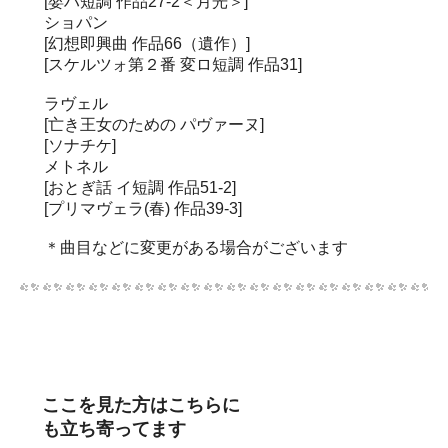
[嬰ハ短調 作品27-2＜月光＞]
ショパン
[幻想即興曲 作品66（遺作）]
[スケルツォ第２番 変ロ短調 作品31]
ラヴェル
[亡き王女のための パヴァーヌ]
[ソナチケ]
メトネル
[おとぎ話 イ短調 作品51-2]
[プリマヴェラ(春) 作品39-3]
＊曲目などに変更がある場合がございます
ここを見た方はこちらに
も立ち寄ってます