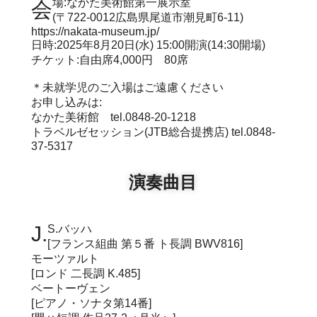
会場:なかた美術館第一展示室
(〒722-0012広島県尾道市潮見町6-11)
https://nakata-museum.jp/
日時:2025年8月20日(水) 15:00開演(14:30開場)
チケット:自由席4,000円 80席
＊未就学児のご入場はご遠慮ください
お申し込みは:
なかた美術館 tel.0848-20-1218
トラベルゼセッション(JTB総合提携店) tel.0848-
37-5317
演奏曲目
J.S.バッハ
[フランス組曲 第５番 ト長調 BWV816]
モーツァルト
[ロンド 二長調 K.485]
ベートーヴェン
[ピアノ・ソナタ第14番]