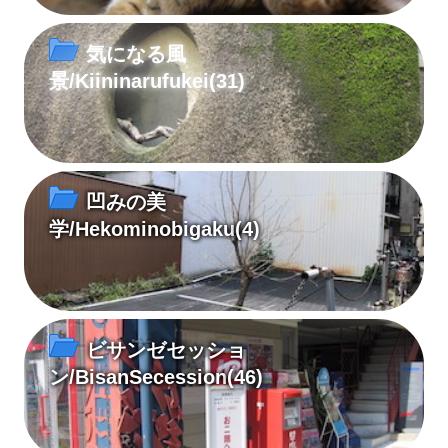
気になる風
景/Kiininarufukei
(31)
凹みの美
学/Hekominobigaku
(4)
ビサンゼセッショ
ン/BisanSecession
(46)