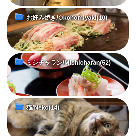
お好み焼き/Okonomiyaki
(10)
ミシチャラン/Mishicharan
(52)
猫/Neko
(14)