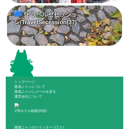
トラベルゼセッショ
ン/TravelSecession
(37)
トップページ
路地ニャンについて
路地ニャンにメールを送る
運営会社について
JTBホテル検索(外部)
路地ニャンのツイッター
/
口コミ