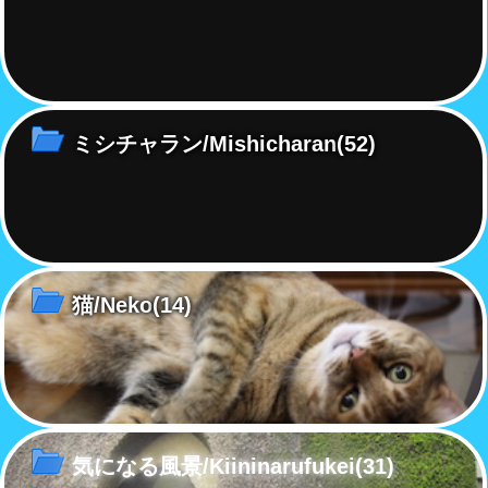
ミシチャラン/Mishicharan
(52)
猫/Neko
(14)
気になる風景/Kiininarufukei
(31)