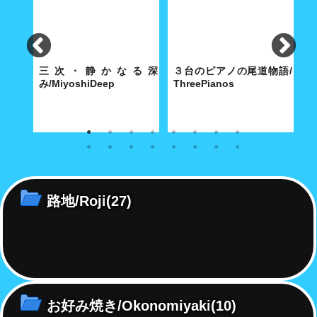
e
三次・静かなる深
３台のピアノの尾道物語/
み/MiyoshiDeep
ThreePianos
景
寺に舞
雪化粧の三次のまちには深みの
歴史都市・尾道にふさわしい3
特
別だ
ある文化が根付いていた...。
台のピアノは、2020 年の今年
あ
で平均101歳を超えた！
島
け
路地/Roji
(27)
お好み焼き/Okonomiyaki
(10)