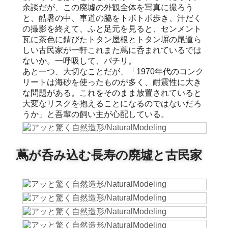
余談だが、この廃墟の外観全体を写真に撮ろう
と、酷暑の中、車道の脇をトボトボ歩き、汗だく
の撮影を終えて、ふと足元を見ると、センメント
瓦に茶色に錆びたトタン屋根とトタン塀の尾道ら
しい古民家が一軒これまた蔦に呑まれているでは
ないか。一呼吸して、パチリ。
あと一つ、大切なことだが、「1970年代のコンク
リートは海砂を使ったものが多く、耐震性に大き
な問題がある。これをそのまま放置されていると
大変なリスクを抱えることになるのではないだろ
うか」と吾輩の飼い主が心配している。
蔦が呑み込む長寿の廃墟と古民家