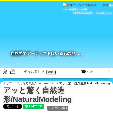
路地
ニャン公の尾道ホット情報
©BISAN SECESSION
・
©Travel Secession
自然界でアーティストはいるものだ……
円
検索
トップ
＞
気になる風景/Kiininarufukei
＞ アッと驚く自然造形/NaturalModeling
アッと驚く自然造
形/NaturalModeling
メールで送る