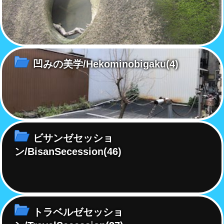
凹みの美学/Hekominobigaku
(4)
ビサンゼセッショ
ン/BisanSecession
(46)
トラベルゼセッショ