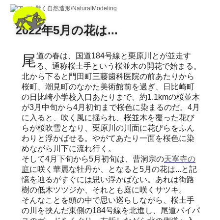
2022年5月の花は...
尾道の春は、国道184号線と栗原川とが並走す
る、通称桜土手という桜並木の開花で始まる。
北から下ると門田町三藤歯科医院の前あたりから
桜町、潮見町のなかた美術館前を過ぎ、日比崎町
の日比崎小学校入口あたりまで、約1.1kmの桜並木
が3月中旬から4月初旬まで桜色に染まるのだ。4月
に入ると、吹く風に揺られ、桜並木を覆った花び
らが桜吹雪となり、栗原川の川面に花びらをふん
わりと浮かばせる。やがてあたり一面を桜色に染
めながら川下に流れ行く。
そして4月下旬から5月初旬は、曹洞宗の
天寧寺の
庭
に咲く華麗な牡丹か、となると5月の花は...と記
憶を辿るがすぐには思い浮かばない。あれは街路
樹の低木ツツジか、それとも庭に咲くサツキ。
そんなことを頭の中で思い巡らしながら、桜土手
の川を挟んだ東側の184号線を北進し、尾道バイパ