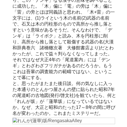
り、この「デンギ」なる漢字の意味を調べること
に成功した。「木」偏に「電」の旁は「木」偏に
「雷」の旁とほぼ同義語と思われ、「木+雷」の一
文字には、(1)ライという木の名前(2)武器の名前
で、石叉は木の円柱形のもので高所から推し落と
すという意味があるそうだ。そんなわけで、「デ
ンギ」は「ライボク」と読み、木を円柱形に削
り、高所から推し落として殺傷する武器の名(大漢
和辞典巻六 諸橋轍次著 大修館書店より)だとわ
かったが、これで益々判らなくなってしまった。
それではなぜ大正4年の「尾道案内」には「デン
ギ」とわざわざフリガナがあるのだろうか。もう
これは吾輩の調査能力の範疇ではない、というこ
とで幕にする。
と、思ったがまたまた後日談。何の気なしに入っ
た本通りのとんかつ屋さんの壁に貼られた昭和7年
の尾道町の古地図(発行/啓文社)を観ていたら、何と
「れんが坂」が「蓮華坂」になっているではない
か。なぜ、大正と昭和のたった17～8年の間に呼び
名が変わったのか。これまたミステリーだ。