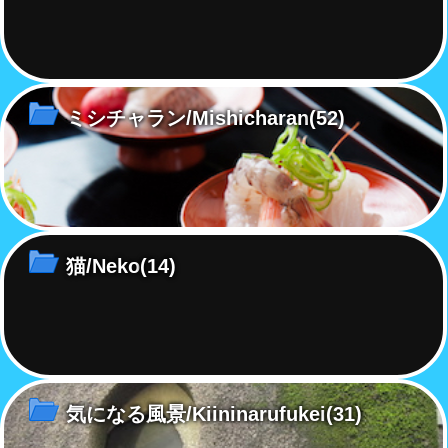
ミシチャラン/Mishicharan
(52)
猫/Neko
(14)
気になる風景/Kiininarufukei
(31)