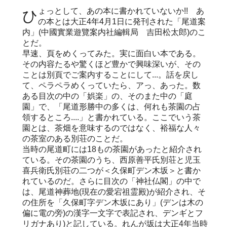
ひょっとして、あの本に書かれていないか!! あ
の本とは大正4年4月1日に発刊された「尾道案
内」(中國實業遊覽案内社編輯局 吉田松太郎)のこ
とだ。
早速、頁をめくってみた。実に面白い本である。
その内容たるや驚くほど豊かで興味深いが、その
ことは別頁でご案内することにして...。話を戻し
て、ペラペラめくっていたら、アっ、あった。数
ある目次の中の「娯楽」の、そのまた中の「庭
園」で、「尾道形勝中の多くは、何れも茶園の占
領するところ....」と書かれている。ここでいう茶
園とは、茶畑を意味するのではなく、裕福な人々
の茶室のある別荘のことだ。
当時の尾道町には18もの茶園があったと紹介され
ている。その茶園のうち、西原善平氏別荘と児玉
喜兵衛氏別荘の二つが＜久保町デン木坂＞と書か
れているのだ。さらに目次の「神社仏閣」の中で
は、尾道神葬地(現在の愛宕祖霊殿)が紹介され、そ
の住所を「久保町字デン木坂にあり」(デンは木の
偏に電の旁)の漢字一文字で表記され、デンギとフ
リガナあり)と記している。れんが坂は大正4年当時