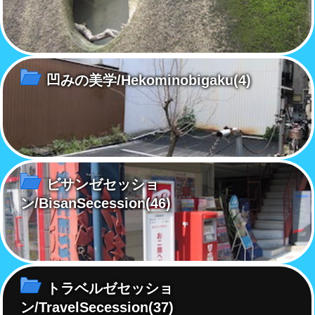
凹みの美学/Hekominobigaku
(4)
ビサンゼセッショ
ン/BisanSecession
(46)
トラベルゼセッショ
ン/TravelSecession
(37)