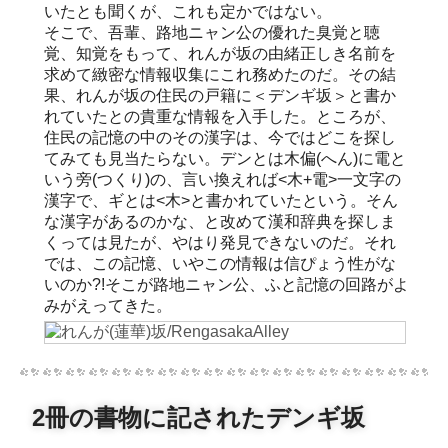
いたとも聞くが、これも定かではない。
そこで、吾輩、路地ニャン公の優れた臭覚と聴
覚、知覚をもって、れんが坂の由緒正しき名前を
求めて緻密な情報収集にこれ務めたのだ。その結
果、れんが坂の住民の戸籍に＜デンギ坂＞と書か
れていたとの貴重な情報を入手した。ところが、
住民の記憶の中のその漢字は、今ではどこを探し
てみても見当たらない。デンとは木偏(へん)に電と
いう旁(つくり)の、言い換えれば<木+電>一文字の
漢字で、ギとは<木>と書かれていたという。そん
な漢字があるのかな、と改めて漢和辞典を探しま
くっては見たが、やはり発見できないのだ。それ
では、この記憶、いやこの情報は信ぴょう性がな
いのか?!そこが路地ニャン公、ふと記憶の回路がよ
みがえってきた。
2冊の書物に記されたデンギ坂