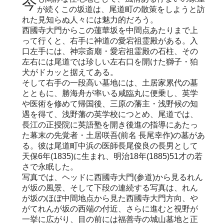
今も閑静な住宅地として、風情ある佇まいの家屋
が続くこの坂道は、尾道町の散策をしようと訪
れた見知らぬ人々には魅力的だろう。
西國寺大門からこの蓮華坂を中間点あたりまで上
って行くと、右手に神道の愛宕祖霊殿がある。入
口左手には、神宗斎廟・愛宕祖霊殿の石柱、その
左右には尾道では珍しい左右口を開けた獅子・狛
犬がドカッと据えてある。
そして右手の一段高い墓地には、土居家累代の墓
とともに、勝海舟が率いる咸臨丸に便乗し、英学
や医術を修めて帰国後、三原の藩主・浅野候の知
遇を得て、浅野藩の英学校につとめ、尾道では、
長江の正授院に英語塾を開き後進の指導にあたっ
た幕末の先覚者・土居咲吾(前名 長尾幸作)の墓があ
る。彼は尾道町中浜の医師長尾俊良の長男として
天保6年(1835)に生まれ、明治18年(1885)51才の若
さで永眠した。
写真では、ヘッドに西國寺大門(参道)から見るれん
が坂の風景、そして下段の連続する写真は、れん
が坂のほぼ中間地点から見た西國寺大門方向、や
がてれんが坂の西端の付近、さらに進むと視野が
一挙に広がり、目の前には福善寺の城山墓地と正