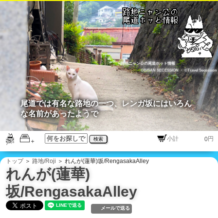
路地ニャン公の尾道ホット情報
©BISAN SECESSION
・
©Travel Secession
尾道では有名な路地の一つ、レンガ坂にはいろん
な名前があったようで
円
検索
トップ
＞
路地/Roji
＞ れんが(蓮華)坂/RengasakaAlley
れんが(蓮華)
坂/RengasakaAlley
メールで送る