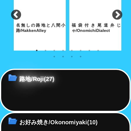
lley
名無しの路地と八間小
福袋付き尾道弁じ
路/HakkenAlley
ゃ/OnomichiDialect
路
な商店
奥深い路地の真ん中に大きな空
経済合理性が優先する現代社会
こ
間がポッカリと。
で「方言」も「路地」と同じ運
あ
命をたどるのか……
路地/Roji
(27)
お好み焼き/Okonomiyaki
(10)