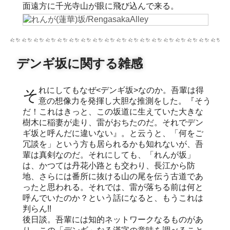
面遠方に千光寺山が眼に飛び込んで来る。
デンギ坂に関する雑感
それにしてもなぜ<デンギ坂>なのか。吾輩は得
意の想像力を発揮し大胆な推測をした。『そう
だ！これはきっと、この坂道に生えていた大きな
樹木に稲妻が走り、雷がおちたのだ。それでデン
ギ坂と呼んだに違いない』。と云うと、「何をご
冗談を」という方も居られるかも知れないが、吾
輩は真剣なのだ。それにしても、「れんが坂」
は、かつては丹花小路とも交わり、長江から防
地、さらには番所に抜ける山の尾を伝う古道であ
ったと思われる。それでは、雷が落ちる前は何と
呼んでいたのか？という話になると、もうこれは
判らん!!
後日談。吾輩には知的ネットワークなるものがあ