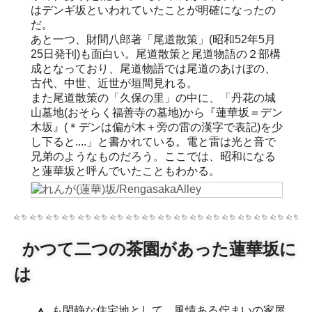
はデンギ坂といわれていたことが明確になったの
だ。
あと一つ、財間八郎著「尾道散策」(昭和52年5月
25日発刊)も面白い。尾道散策と尾道物語の２部構
成となっており、尾道物語では尾道のあけぼの、
古代、中世、近世が垣間見れる。
また尾道散策の「久保の里」の中に、「丹花の城
山墓地(おそらく福善寺の墓地)から『蓮華坂＝デン
木坂』(＊デンは偏が木＋旁の雷の漢字で表記)を少
し下ると....」と書かれている。電と雷は光と音で
兄弟のようなものだろう。ここでは、昭和になる
と蓮華坂と呼んでいたこともわかる。
かつて二つの茶園があった蓮華坂に
は