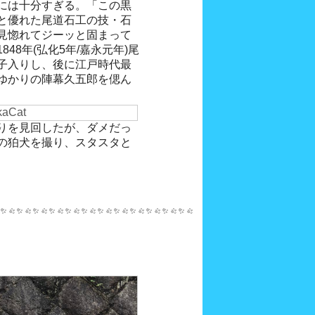
には十分すぎる。「この黒
と優れた尾道石工の技・石
見惚れてジーッと固まって
48年(弘化5年/嘉永元年)尾
子入りし、後に江戸時代最
ゆかりの陣幕久五郎を偲ん
りを見回したが、ダメだっ
の狛犬を撮り、スタスタと