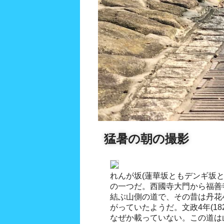
猛暑の朝の撮影
れんが坂(蓮華坂ともデンギ坂
の一つだ。西國寺大門から福善
結ぶ山側の道で、その昔は丹花
がっていたようだ。文政4年(18
なぜか載っていない。この道は