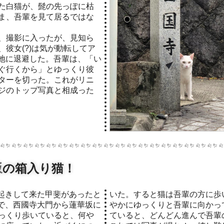
た白猫が、髭の先っぽに枯
ま、吾輩を見て居るではな
、撮影に入ったが、見知ら
彼女(?)は気が動転してア
路地に退避した。吾輩は、「い
ぐ行くから」とゆっくり彼
ターを切った。これがリニ
ジのトップ写真と相成った
坂
の箱入り猫！
で、西國寺大門から蓮華坂に
てくる。iphoneを構え待っ
っくり歩いていると、何や
の足元にすり寄ってきた。