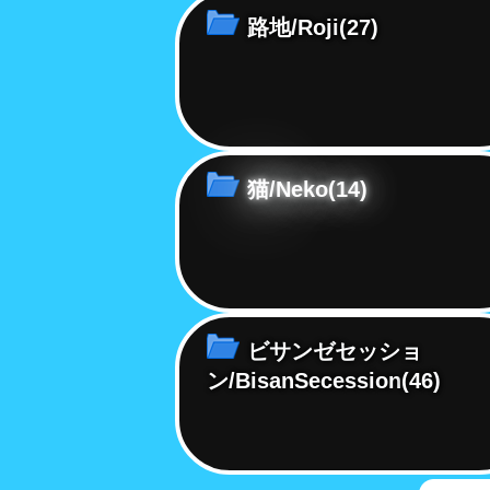
路地/Roji
(27)
猫/Neko
(14)
ビサンゼセッショ
ン/BisanSecession
(46)