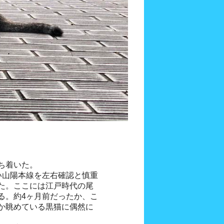
ち着いた。
い山陽本線を左右確認と慎重
た。ここには江戸時代の尾
る。約4ヶ月前だったか、こ
か眺めている黒猫に偶然に