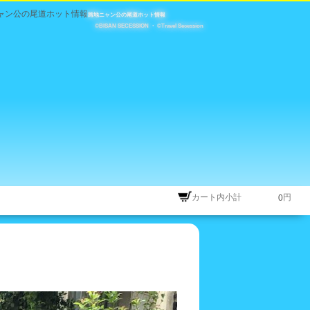
路地ニャン公の尾道ホット情報
©BISAN SECESSION
・
©Travel Secession
カート内小計
円