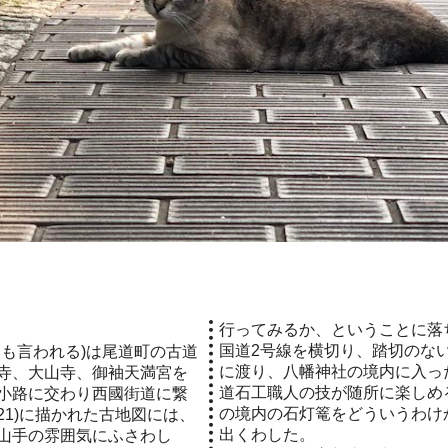
行ってみるか、ということに落
国道2号線を横切り、踏切のな
とも言われる)は尾道町の古道
に渡り、八幡神社の境内に入っ
寺、大山寺、御袖天満宮を
道石工職人の技が随所に楽しめ
小路に交わり西國街道に繋
の境内の石灯篭をどういうわけ
21)に描かれた古地図には、
出くわした。
山手の雰囲気にふさわし