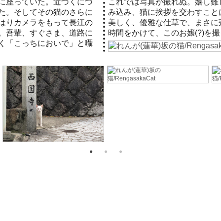
に座っていた。近づくにつ
し、ひとまず道路にしゃが
た。そしてその猫のさらに
にした。この猫は毛並みも
はりカメラをもって長江の
蓮華坂の「箱入り猫」だ。
。吾輩、すぐさま、道路に
時間をかけて、このお嬢(?)を
く「こっちにおいで」と囁