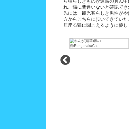
ら猫らしきものが道路の真ん中
これでは写真が撮れぬ。嬉し難
れ、猫に間違いないと確認でき
み込み、猫に挨拶を交わすこと
先には、観光客らしき男性がや
美しく、優雅な仕草で、まさに
方からこちらに歩いてきていた
居座る猫に聞こえるように優し