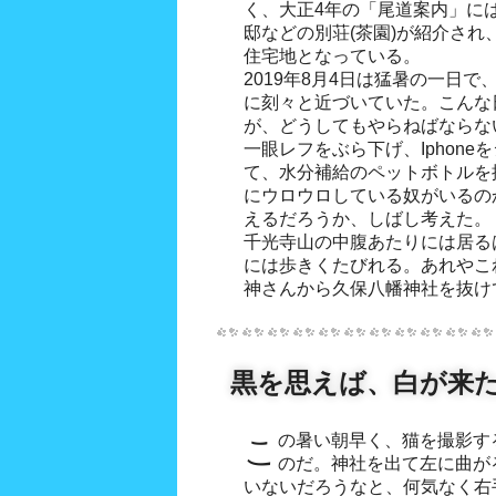
く、大正4年の「尾道案内」に
邸などの別荘(茶園)が紹介さ
住宅地となっている。
2019年8月4日は猛暑の一日で
に刻々と近づいていた。こんな
が、どうしてもやらねばならな
一眼レフをぶら下げ、Iphon
て、水分補給のペットボトルを
にウロウロしている奴がいるの
えるだろうか、しばし考えた。
千光寺山の中腹あたりには居る
には歩きくたびれる。あれやこ
神さんから久保八幡神社を抜け
黒を思えば、白が来
この暑い朝早く、猫を撮影するため尾道町歩きを決行した
のだ。神社を出て左に曲が
いないだろうなと、何気なく右