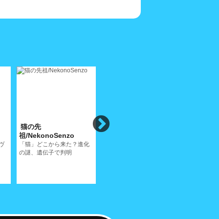
猫の先
異国(スペイン・カダケ
吾輩の自
祖/NekonoSenzo
ス)の猫4/ForeignCats4
介/SelfIn
ヴ
「猫」どこから来た？進化
スペインはカダケスの猫、
由緒正しき
の謎、遺伝子で判明
この小さな漁村は絵になる
ャン公のプ
ねぇ!!