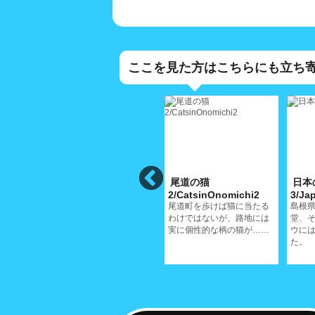
ここを見た方はこちらにも立ち
国)の
れんが(蓮華)坂の
尾道の猫
日本
s2
猫/RengasakaCat
2/CatsinOnomichi2
3/Ja
尾道町を歩けば猫に当たる
島根
ボディ
尾道では古道といわれる蓮
わけではないが、路地には
堂、
伝わ
華坂、この付近には立派な
実に個性的な柄の猫が……
ウに
それぞ
お屋敷が建ち並ぶ
た。