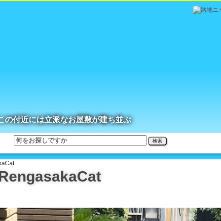
この付近には立派なお屋敷が建ち並ぶ
検索
aCat
ngasakaCat