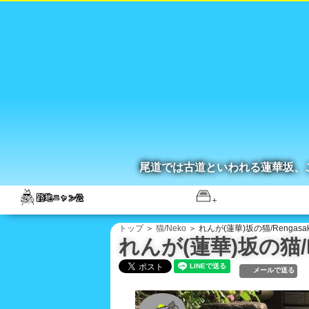
尾道では古道といわれる蓮華坂、
トップ
＞
猫/Neko
＞ れんが(蓮華)坂の猫/Rengasak
れんが(蓮華)坂の猫/Re
メールで送る