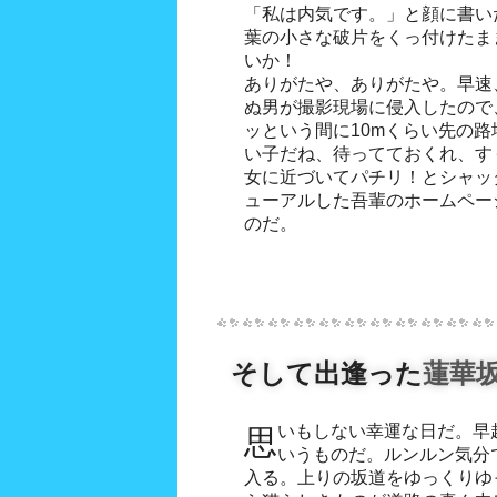
「私は内気です。」と顔に書い
葉の小さな破片をくっ付けたま
いか！
ありがたや、ありがたや。早速
ぬ男が撮影現場に侵入したので、
ッという間に10mくらい先の
い子だね、待ってておくれ、す
女に近づいてパチリ！とシャッ
ューアルした吾輩のホームペー
のだ。
そして出逢った
蓮華
思いもしない幸運な日だ。早起きして来た甲斐があったと
いた。すると猫は吾輩の方に歩いてくるではないか！しな
いうものだ。ルンルン気分
やかにゆっくりと吾輩に向かっ
入る。上りの坂道をゆっくりゆ
ていると、どんどん進んで吾輩