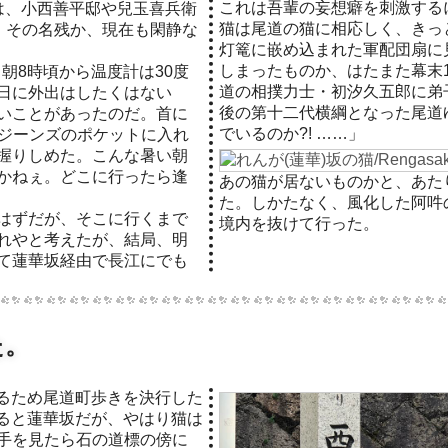
これは吾輩の妄想癖を刺激する
は、小西善平邸や兒玉喜兵衛
猫は尾道の猫に相応しく、きっ
れ、その名残か、現在も閑静な
灯篭に嵌め込まれた軍配団扇に
しまったものか、はたまた幕末18
、朝8時頃から温度計は30度
道の相撲力士・初汐久五郎に弟
日に外出はしたくはない
後の第十二代横綱となった尾道
いことがあったのだ。首に
でいるのか?! ……」
eをジーンズのポケットに入れ
握りしめた。こんな暑い朝
かねぇ。どこに行ったら逢
あの猫が居ないものかと、あた
た。しかたなく、風化した阿吽
はずだが、そこに行くまで
境内を抜けて行った。
れやと考えたが、結局、明
て蓮華坂経由で長江にでも
た。
ると蓮華坂だが、やはり猫は
手を見たら石の道標の傍に