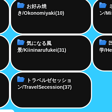
お好み焼
き/Okonomiyaki
(10)
ン/Mi
気になる風
景/Kiininarufukei
(31)
学/He
トラベルゼセッショ
ン/TravelSecession
(37)