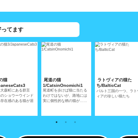
寄ってます
の猫
尾道の猫
ラトヴィアの猫た
paneseCats3
1/CatsinOnomichi1
ち/BalticCat
県大森町にある群言
尾道町を歩けば猫に当たる
バルト三国の一つ、ラト
そのショウーウインド
わけではないが、路地には
ィアの珍しい猫たち
は存在感のある猫が居
実に個性的な柄の猫が……