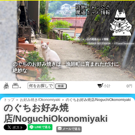
路地ニャン公の尾道ホット情報
©BISAN SECESSION
・
©Travel Secession
のぐちのお好み焼きは、漁師町に育まれただけに
絶妙な
円
検索
トップ
＞
お好み焼き/Okonomiyaki
＞ のぐちお好み焼店/NoguchiOkonomiyaki
のぐちお好み焼
店/NoguchiOkonomiyaki
メールで送る