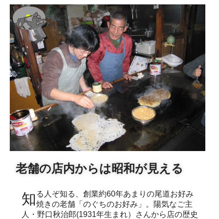
老舗の店内からは昭和が見える
知る人ぞ知る、創業約60年あまりの尾道お好み
焼きの老舗「のぐちのお好み」。陽気なご主
人・野口秋治郎(1931年生まれ）さんから店の歴史