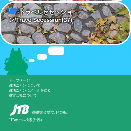
トラベルゼセッショ
ン/TravelSecession
(37)
トップページ
路地ニャンについて
路地ニャンにメールを送る
運営会社について
JTBホテル検索(外部)