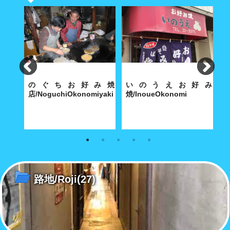
ん小
のぐちお好み焼
いのうえお好み
omi
店/NoguchiOkonomiyaki
焼/InoueOkonomi
会
半世紀
のぐちのお好み焼きは、漁師町
お好み焼きに標語を掛けると、
学
ます
に育まれただけに絶妙な
どんな味?
見
路地/Roji
(27)