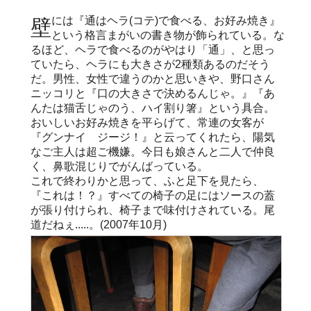
壁には『通はヘラ(コテ)で食べる、お好み焼き』
という格言まがいの書き物が飾られている。な
るほど、ヘラで食べるのがやはり「通」、と思っ
ていたら、ヘラにも大きさが2種類あるのだそう
だ。男性、女性で違うのかと思いきや、野口さん
ニッコリと『口の大きさで決めるんじゃ。』『あ
んたは猫舌じゃのう、ハイ割り箸』という具合。
おいしいお好み焼きを平らげて、常連の女客が
『グンナイ ジージ！』と云ってくれたら、陽気
なご主人は超ご機嫌。今日も娘さんと二人で仲良
く、鼻歌混じりでがんばっている。
これで終わりかと思って、ふと足下を見たら、
『これは！？』すべての椅子の足にはソースの蓋
が張り付けられ、椅子まで味付けされている。尾
道だねぇ.....。(2007年10月)