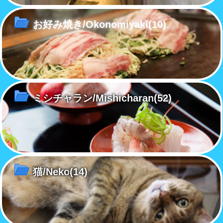
お好み焼き/Okonomiyaki
(10)
ミシチャラン/Mishicharan
(52)
猫/Neko
(14)