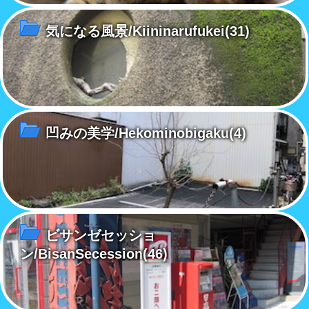
気になる風景/Kiininarufukei
(31)
凹みの美学/Hekominobigaku
(4)
ビサンゼセッショ
ン/BisanSecession
(46)