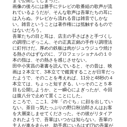
まで公開してしまった。
画像の後ろには勝手にテレビの歌番組の歌声が流
れているようだが、そんな歌声は吾輩たちの耳に
は入らぬ。テレビから流れる音は雑音でしかな
い。雑音ということは著作権には抵触するもので
はないだろう。
吾輩たちの目と耳は、店主の手さばきと手づくし
の調理にぞっこん、その正真正銘の手作り調理法
に釘付けだ。厚めの鉄板は肉がジュウジュウ焼け
る熱さのはずなのに、プロフェッショナルの１０
本の指は、その熱さを感じさせない。
田中小実昌の著書を読んでいると、その昔は、映
画は２本立て、3本立てで鑑賞することが日常だっ
たようで、そのことを考えれば、11分と48秒の４
本立ては、ちょっと短すぎる。いっそのこと５本
目も公開しようか、と一瞬心によぎったが、今回
は腹八分で止めて置くことにした。
ところで、ここ1、2年「のぐち」に顔を出してい
ない。茶目っ気たっぷりの野口秋治郎さんはお客
を大層楽しませてくださった。その彼がリタイア
されたようで、吾輩はいつかは知らない。吾輩の
主人が車を走らせ、助手席にいるはず(?)の吾輩が