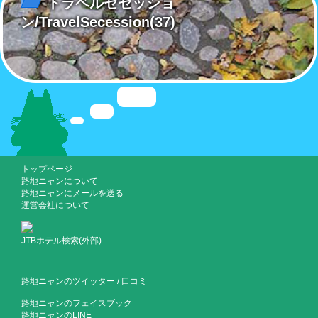
トラベルゼセッショ
ン/TravelSecession
(37)
トップページ
路地ニャンについて
路地ニャンにメールを送る
運営会社について
JTBホテル検索(外部)
路地ニャンのツイッター
/
口コミ
路地ニャンのフェイスブック
路地ニャンのLINE