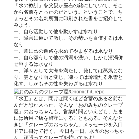
「水の教訓」を父親が座右の銘にしていて、そこ
から名前をとったのだという。ということで、ち
ょっとその名刺裏面に印刷された書をご紹介して
みよう。
一、自ら活動して他を動かすは水なり
一、障害に遭いて激し、その勢いを百倍するは水
なり
一、常に己の進路を求めてやまざるは水なり
一、自ら潔うして他の汚濁を洗い、しかも清濁併
せ容するは水なり
一、洋々として大海を満たし、発しては蒸気とな
り、雲となり雨と変じ、凍っては玲瓏たる氷雪と
化す、しかもその性を失わざるは水なり
「水五」とは、聞けば聞くほど含蓄のある名前な
んだと恐れ入った。そんな「おのみちのクレープ
屋」のおっちゃんも、営業時間といえども、たま
には所用で店を留守にすることもある。そんなと
きは「クレープのおっちゃん」メッセージを入口
ドアに掛けて行く。 今日も一日、水五のおっちゃ
ん、頑張ってクレープを焼いてるよ!!