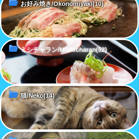
お好み焼き/Okonomiyaki
(10)
ミシチャラン/Mishicharan
(52)
猫/Neko
(14)