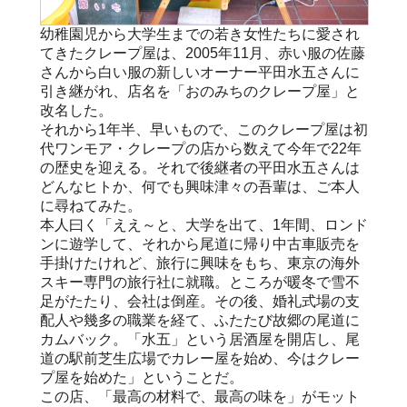
幼稚園児から大学生までの若き女性たちに愛され
てきたクレープ屋は、2005年11月、赤い服の佐藤
さんから白い服の新しいオーナー平田水五さんに
引き継がれ、店名を「おのみちのクレープ屋」と
改名した。
それから1年半、早いもので、このクレープ屋は初
代ワンモア・クレープの店から数えて今年で22年
の歴史を迎える。それで後継者の平田水五さんは
どんなヒトか、何でも興味津々の吾輩は、ご本人
に尋ねてみた。
本人曰く「ええ～と、大学を出て、1年間、ロンド
ンに遊学して、それから尾道に帰り中古車販売を
手掛けたけれど、旅行に興味をもち、東京の海外
スキー専門の旅行社に就職。ところが暖冬で雪不
足がたたり、会社は倒産。その後、婚礼式場の支
配人や幾多の職業を経て、ふたたび故郷の尾道に
カムバック。「水五」という居酒屋を開店し、尾
道の駅前芝生広場でカレー屋を始め、今はクレー
プ屋を始めた」ということだ。
この店、「最高の材料で、最高の味を」がモット