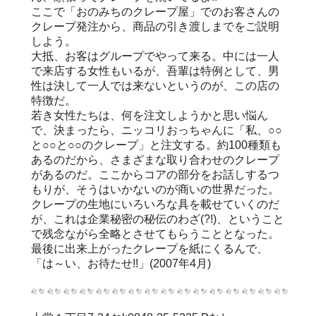
ここで「おのみちのクレープ屋」でのお客さんの
クレープ発注から、商品の引き渡しまでをご説明
しよう。
大抵、お客はグループでやって来る。中には一人
で来店する女性もいるが、吾輩は特例として、男
性は決して一人では来ないというのが、この店の
特徴だ。
若き女性たちは、何を注文しようかと思い悩ん
で、決まったら、ニッコリおっちゃんに「私、○○
と○○と○○のクレープ」と注文する。約100種類も
あるのだから、さまざまな取り合わせのクレープ
があるのだ。ここからコアの部分をお話しするつ
もりが、そうはいかないのが商いの世界だった。
クレープの生地にいろいろな具を載せていくのだ
が、これは企業秘密の秘伝のわざ(?!)、ということ
で残念ながら全略とさせてもらうこととなった。
最後に出来上がったクレープを紙にくるんで、
「は～い、お待たせ!!」(2007年4月)