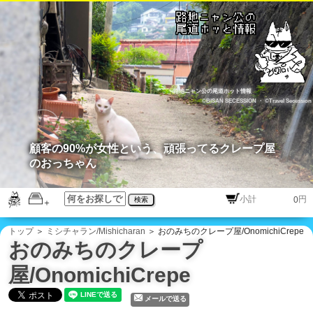
路地ニャン公の尾道ホット情報
©BISAN SECESSION
・
©Travel Secession
顧客の90%が女性という、頑張ってるクレープ屋
のおっちゃん
円
検索
トップ
＞
ミシチャラン/Mishicharan
＞ おのみちのクレープ屋/OnomichiCrepe
おのみちのクレープ
屋/OnomichiCrepe
メールで送る