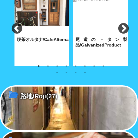
食
喫茶オルタナ/CafeAlterna
尾道のトタン製
iShokudo
品/GalvanizedProduct
B
食べ飽
八坂神社に通じる築島(明神)小
内海製作所(大正9年創業)が今
【
路に根付いた小さな喫茶店
も昭和30年代の機械で製造す
ち
る堅牢無比の手作り尾道トタ
ル
ン・グッズ
路地/Roji
(27)