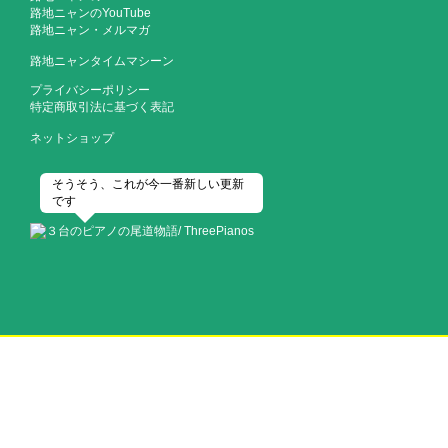
路地ニャンのYouTube
路地ニャン・メルマガ
路地ニャンタイムマシーン
プライバシーポリシー
特定商取引法に基づく表記
ネットショップ
そうそう、これが今一番新しい更新
です
歴史都市・尾道にふさわしい3台のピアノは、2020 年の今年で平均101歳
を超えた！