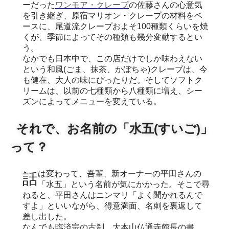
ーだった
ワンモア・クレープ
の佐藤さんの心意気
を引き継ぎ、原宿マリオン・クレープの材料をベ
ースに、尾道流クレープおよそ100種類くらいを焼
くが、季節によってその種類も幾分変動するとい
う。
なかでも日本中で、この店だけでしか味わえない
という和風(ごま、抹茶、かぼちゃ)クレープは、今
も健在、大人の味にぴったりだ。そしてソフトク
リームは、以前の七種類から八種類に増え、シー
ズンによってメニューを変えている。
それで、お名前の「水五(すいご)」
って？
話は変わって、吾輩、新オーナーの平田さんの
「水五」という名前が気にかかった。そこで尋
ねると、平田さんはニンマリ「よく聞かれるんで
すよ」といいながら、得意満面、名刺を裏返して
差し出した。
なんでも臨済宗の古刹、大本山仏通寺館長の書