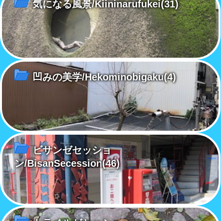
気になる風景/Kiininarufukei
(31)
凹みの美学/Hekominobigaku
(4)
ビサンゼセッショ
ン/BisanSecession
(46)